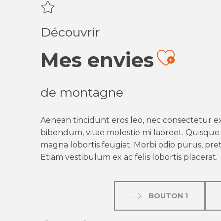
Découvrir
Mes envies
Ajout
de montagne
Aenean tincidunt eros leo, nec consectetur ex
bibendum, vitae molestie mi laoreet. Quisque q
magna lobortis feugiat. Morbi odio purus, preti
Etiam vestibulum ex ac felis lobortis placerat.
BOUTON 1