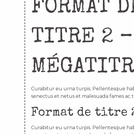
FORMAT D
TITRE 2 –
MÉGATIT
Curabitur eu urna turpis. Pellentesque hab
senectus et netus et malesuada fames ac t
Format de titre 
Curabitur eu urna turpis. Pellentesque hab