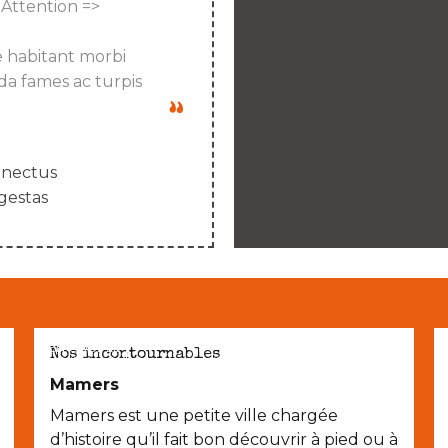
 Attention =>
e habitant morbi
da fames ac turpis
enectus
gestas
EN COUPLE
Nos incontournables
Mamers
Mamers est une petite ville chargée
d’histoire qu’il fait bon découvrir à pied ou à