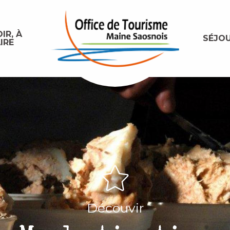
IR, À
SÉJO
IRE
Découvir