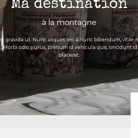
Ma destination
à la montagne
x gravida ut. Nunc aliquet leo a nunc bibendum, vitae mo
. Morbi odio purus, pretium id vehicula quis, tincidunt id 
placerat.