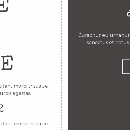
E
Curabitur eu urna turp
senectus et netus 
RE
itant morbi tristique
urpis egestas.
2
itant morbi tristique