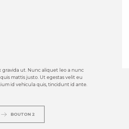
er aux favoris
 gravida ut. Nunc aliquet leo a nunc
uis mattis justo. Ut egestas velit eu
um id vehicula quis, tincidunt id ante.
BOUTON 2