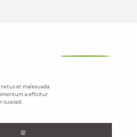
t netus et malesuada
dimentum a efficitur
 suscipit.