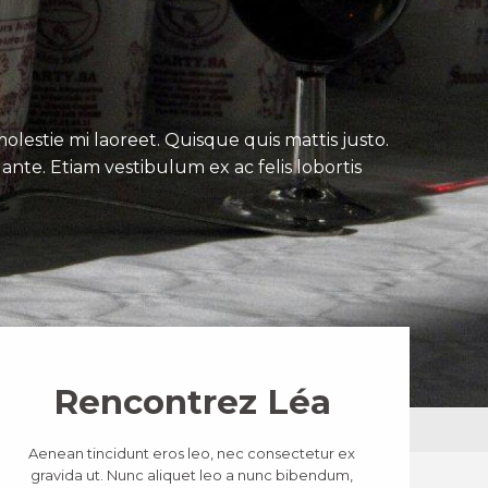
lestie mi laoreet. Quisque quis mattis justo.
ante. Etiam vestibulum ex ac felis lobortis
Rencontrez Léa
Aenean tincidunt eros leo, nec consectetur ex
gravida ut. Nunc aliquet leo a nunc bibendum,