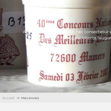
Aenean tincidunt eros leo, nec consectetur e
Ut egestas velit eu magna lobortis feugiat
Accueil
Mes envies