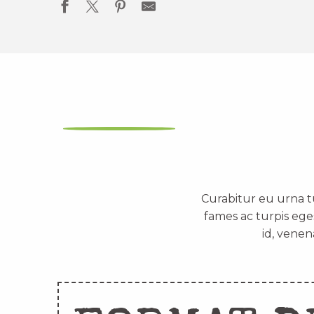
Curabitur eu urna t
fames ac turpis ege
id, venen