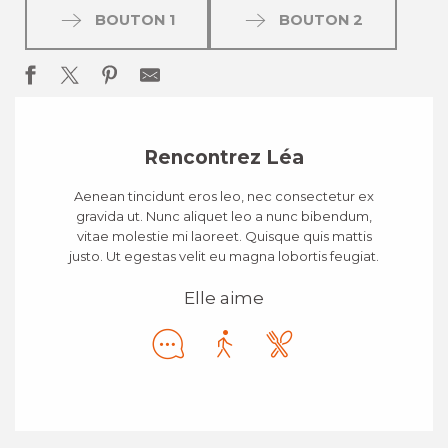
BOUTON 1
BOUTON 2
Rencontrez Léa
Aenean tincidunt eros leo, nec consectetur ex
gravida ut. Nunc aliquet leo a nunc bibendum,
vitae molestie mi laoreet. Quisque quis mattis
justo. Ut egestas velit eu magna lobortis feugiat.
Elle aime