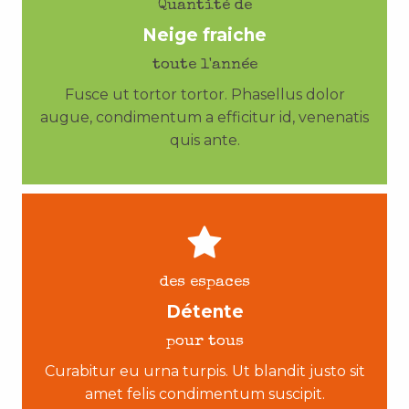
Quantité de
Neige fraiche
toute l'année
Fusce ut tortor tortor. Phasellus dolor
augue, condimentum a efficitur id, venenatis
quis ante.
des espaces
Détente
pour tous
Curabitur eu urna turpis. Ut blandit justo sit
amet felis condimentum suscipit.