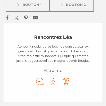
BOUTON 1
BOUTON 2
Rencontrez Léa
Aenean tincidunt eros leo, nec consectetur ex
gravida ut. Nunc aliquet leo a nunc bibendum,
vitae molestie mi laoreet. Quisque quis mattis
justo. Ut egestas velit eu magna lobortis feugiat.
Elle aime