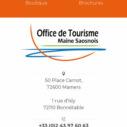
Boutique
Brochures
50 Place Carnot,
72600 Mamers
1 rue d'Isly
72110 Bonnétable
+33 (0)2 43 97 60 63