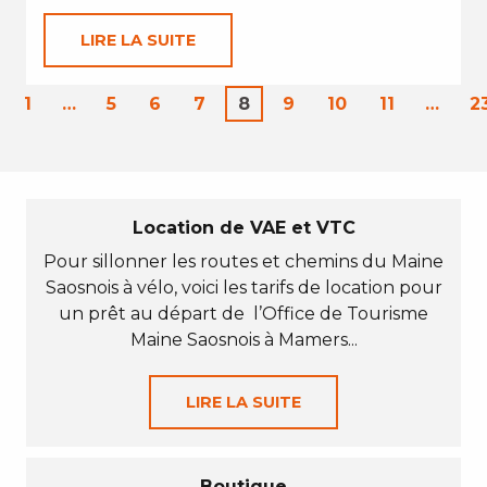
LIRE LA SUITE
1
…
5
6
7
8
9
10
11
…
2
Location de VAE et VTC
Pour sillonner les routes et chemins du Maine
Saosnois à vélo, voici les tarifs de location pour
un prêt au départ de l’Office de Tourisme
Maine Saosnois à Mamers...
LIRE LA SUITE
Boutique