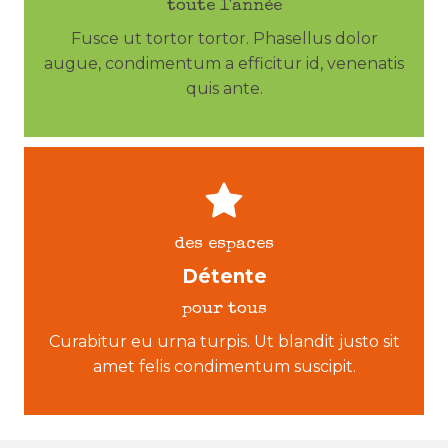
toute l'année
Fusce ut tortor tortor. Phasellus dolor
augue, condimentum a efficitur id, venenatis
quis ante.
des espaces
Détente
pour tous
Curabitur eu urna turpis. Ut blandit justo sit
amet felis condimentum suscipit.