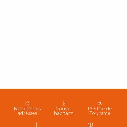
Nos bonnes
Nouvel
L’Office de
adresses
habitant
Tourisme