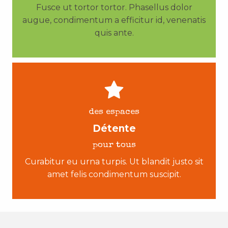
Fusce ut tortor tortor. Phasellus dolor
augue, condimentum a efficitur id, venenatis
quis ante.
des espaces
Détente
pour tous
Curabitur eu urna turpis. Ut blandit justo sit
amet felis condimentum suscipit.