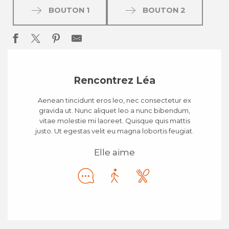
BOUTON 1
BOUTON 2
Rencontrez Léa
Aenean tincidunt eros leo, nec consectetur ex
gravida ut. Nunc aliquet leo a nunc bibendum,
vitae molestie mi laoreet. Quisque quis mattis
justo. Ut egestas velit eu magna lobortis feugiat.
Elle aime