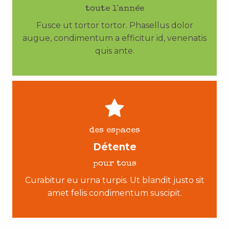
toute l'année
Fusce ut tortor tortor. Phasellus dolor
augue, condimentum a efficitur id, venenatis
quis ante.
des espaces
Détente
pour tous
Curabitur eu urna turpis. Ut blandit justo sit
amet felis condimentum suscipit.