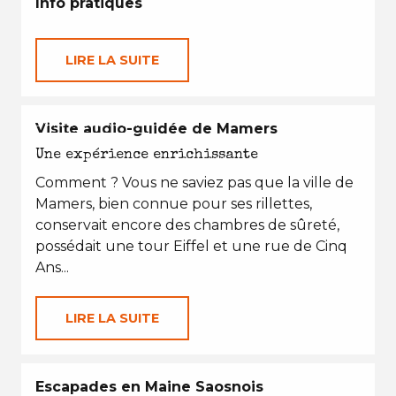
Info pratiques
LIRE LA SUITE
EN TOUTES SAISONS
Visite audio-guidée de Mamers
Une expérience enrichissante
Comment ? Vous ne saviez pas que la ville de
Mamers, bien connue pour ses rillettes,
conservait encore des chambres de sûreté,
possédait une tour Eiffel et une rue de Cinq
Ans...
LIRE LA SUITE
Escapades en Maine Saosnois