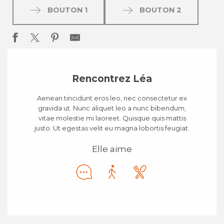
BOUTON 1
BOUTON 2
Rencontrez Léa
Aenean tincidunt eros leo, nec consectetur ex
gravida ut. Nunc aliquet leo a nunc bibendum,
vitae molestie mi laoreet. Quisque quis mattis
justo. Ut egestas velit eu magna lobortis feugiat.
Elle aime