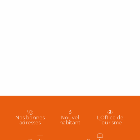
Nos bonnes
Nouvel
L’Office de
adresses
habitant
Tourisme