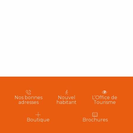
Nos bonnes
Nouvel
L’Office de
adresses
habitant
Tourisme
Boutique
Brochures