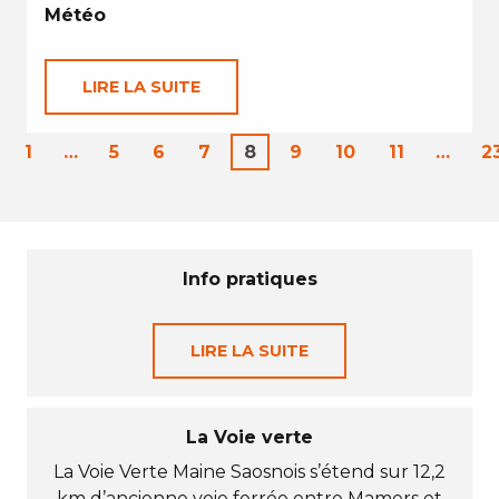
Météo
LIRE LA SUITE
1
…
5
6
7
8
9
10
11
…
2
Info pratiques
LIRE LA SUITE
La Voie verte
La Voie Verte Maine Saosnois s’étend sur 12,2
km d’ancienne voie ferrée entre Mamers et