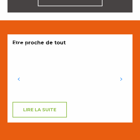
ENVIES
E
Etre proche de tout
p
LIRE LA SUITE