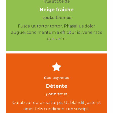
Quantité de
Neige fraiche
toute l'année
Fusce ut tortor tortor. Phasellus dolor
augue, condimentum a efficitur id, venenatis
quis ante.
des espaces
Détente
pour tous
Curabitur eu urna turpis. Ut blandit justo sit
amet felis condimentum suscipit.