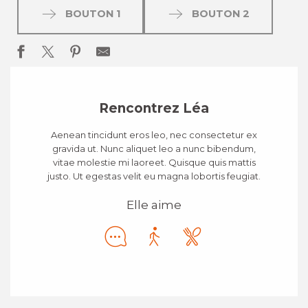
BOUTON 1
BOUTON 2
Rencontrez Léa
Aenean tincidunt eros leo, nec consectetur ex
gravida ut. Nunc aliquet leo a nunc bibendum,
vitae molestie mi laoreet. Quisque quis mattis
justo. Ut egestas velit eu magna lobortis feugiat.
Elle aime