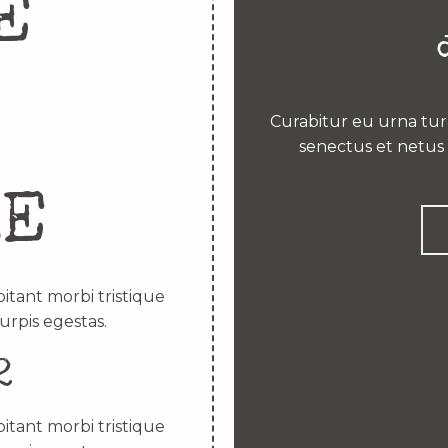
E
Curabitur eu urna turp
senectus et netus 
RE
itant morbi tristique
urpis egestas.
2
itant morbi tristique