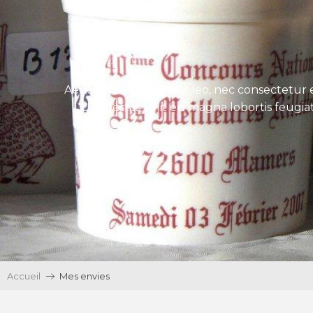
Aenean tincidunt eros leo, nec consectetur e
Ut egestas velit eu magna lobortis feugiat
Accueil
Mes envies