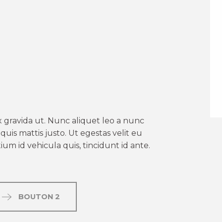
er aux favoris
 gravida ut. Nunc aliquet leo a nunc
uis mattis justo. Ut egestas velit eu
um id vehicula quis, tincidunt id ante.
BOUTON 2