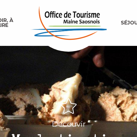
IR, À
SÉJO
IRE
Découvir