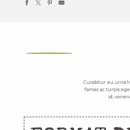
Curabitur eu urna t
fames ac turpis ege
id, venen