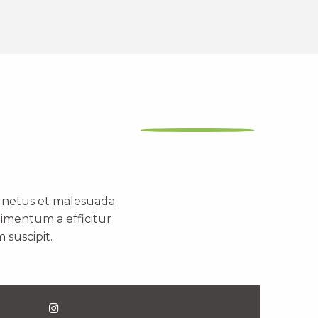
t netus et malesuada
dimentum a efficitur
 suscipit.