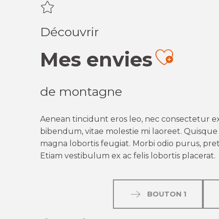
Découvrir
Mes envies
Ajout
de montagne
Aenean tincidunt eros leo, nec consectetur ex
bibendum, vitae molestie mi laoreet. Quisque q
magna lobortis feugiat. Morbi odio purus, preti
Etiam vestibulum ex ac felis lobortis placerat.
BOUTON 1