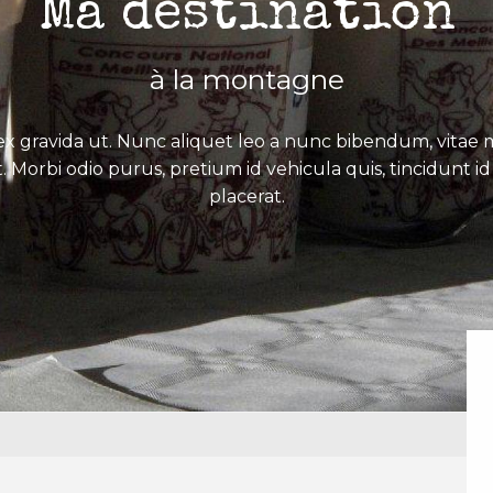
Ma destination
à la montagne
x gravida ut. Nunc aliquet leo a nunc bibendum, vitae mo
. Morbi odio purus, pretium id vehicula quis, tincidunt id 
placerat.