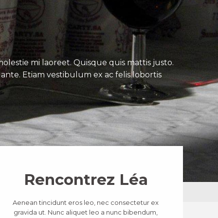
lestie mi laoreet. Quisque quis mattis justo.
ante. Etiam vestibulum ex ac felis lobortis
Rencontrez Léa
Aenean tincidunt eros leo, nec consectetur ex
gravida ut. Nunc aliquet leo a nunc bibendum,