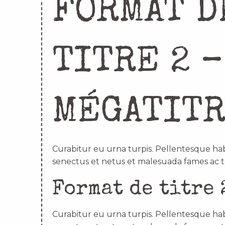
FORMAT D
TITRE 2 –
MÉGATIT
Curabitur eu urna turpis. Pellentesque hab
senectus et netus et malesuada fames ac t
Format de titre 
Curabitur eu urna turpis. Pellentesque hab