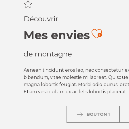
Découvrir
Mes envies
Ajout
de montagne
Aenean tincidunt eros leo, nec consectetur ex
bibendum, vitae molestie mi laoreet. Quisque q
magna lobortis feugiat. Morbi odio purus, preti
Etiam vestibulum ex ac felis lobortis placerat.
BOUTON 1