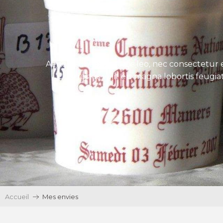
Aenean tincidunt eros leo, nec consectetur e
Ut egestas velit eu magna lobortis feugiat
Accueil
Mes envies