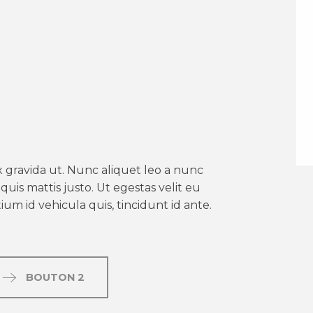
er aux favoris
 gravida ut. Nunc aliquet leo a nunc
uis mattis justo. Ut egestas velit eu
um id vehicula quis, tincidunt id ante.
BOUTON 2