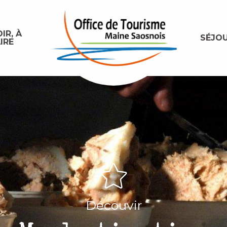
IR, À
SÉJO
IRE
Découvir