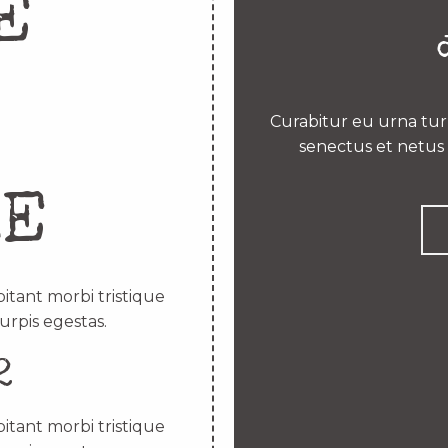
E
Curabitur eu urna turp
senectus et netus 
RE
itant morbi tristique
urpis egestas.
2
itant morbi tristique