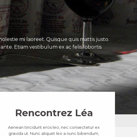
lestie mi laoreet. Quisque quis mattis justo.
ante. Etiam vestibulum ex ac felis lobortis
Rencontrez Léa
Aenean tincidunt eros leo, nec consectetur ex
gravida ut. Nunc aliquet leo a nunc bibendum,