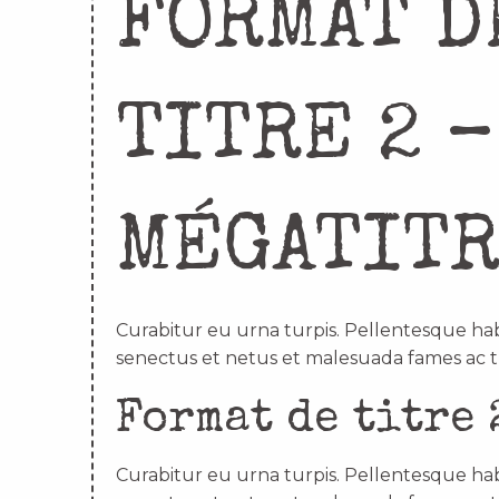
FORMAT D
TITRE 2 –
MÉGATIT
Curabitur eu urna turpis. Pellentesque hab
senectus et netus et malesuada fames ac t
Format de titre 
Curabitur eu urna turpis. Pellentesque hab