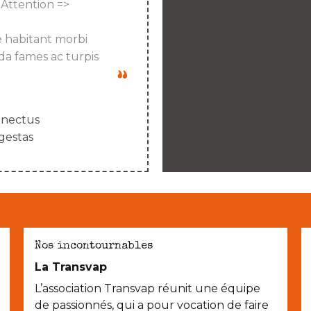
 Attention =>
e habitant morbi
da fames ac turpis
enectus
gestas
AVEC LES ENFANTS
Nos incontournables
La Transvap
L’association Transvap réunit une équipe
de passionnés, qui a pour vocation de faire