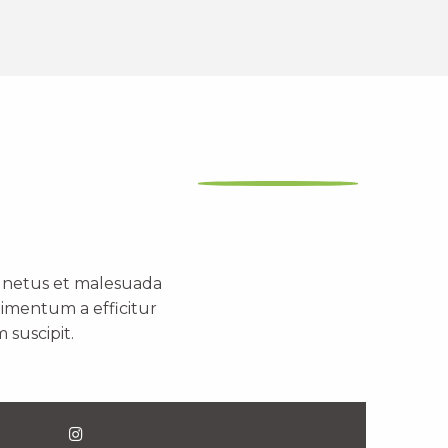
t netus et malesuada
dimentum a efficitur
 suscipit.