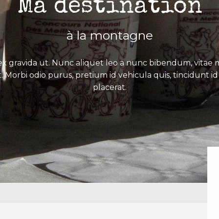
Ma destination
à la montagne
x gravida ut. Nunc aliquet leo a nunc bibendum, vitae mo
. Morbi odio purus, pretium id vehicula quis, tincidunt id 
placerat.