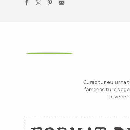
Curabitur eu urna t
fames ac turpis ege
id, venen