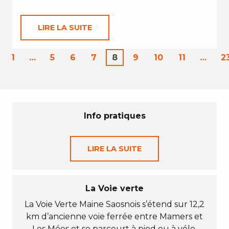
LIRE LA SUITE
1
…
5
6
7
8
9
10
11
…
2
Info pratiques
LIRE LA SUITE
La Voie verte
La Voie Verte Maine Saosnois s’étend sur 12,2
km d’ancienne voie ferrée entre Mamers et
Les Mées et se parcourt à pied ou à vélo.