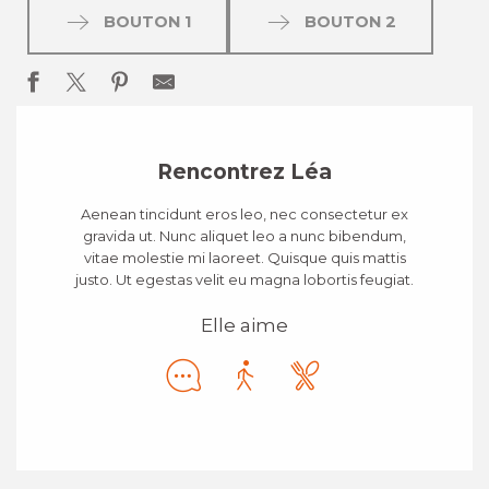
BOUTON 1
BOUTON 2
Rencontrez Léa
Aenean tincidunt eros leo, nec consectetur ex
gravida ut. Nunc aliquet leo a nunc bibendum,
vitae molestie mi laoreet. Quisque quis mattis
justo. Ut egestas velit eu magna lobortis feugiat.
Elle aime