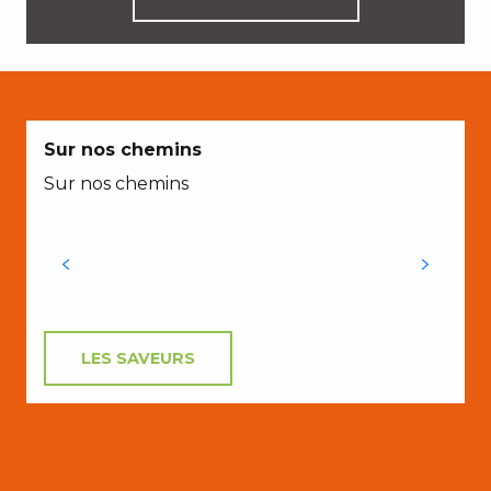
Sur nos chemins
Sur nos chemins
u
s
s
LES SAVEURS