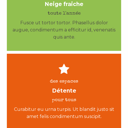
Neige fraiche
toute l'année
Fusce ut tortor tortor. Phasellus dolor
augue, condimentum a efficitur id, venenatis
quis ante.
des espaces
Détente
pour tous
Curabitur eu urna turpis. Ut blandit justo sit
amet felis condimentum suscipit.