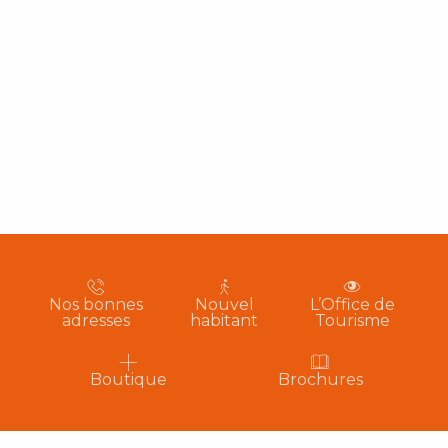
Nos bonnes
Nouvel
L’Office de
adresses
habitant
Tourisme
Boutique
Brochures