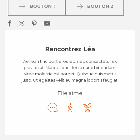
BOUTON 1
BOUTON 2
Rencontrez Léa
Aenean tincidunt eros leo, nec consectetur ex
gravida ut. Nunc aliquet leo a nunc bibendum,
vitae molestie mi laoreet. Quisque quis mattis
justo. Ut egestas velit eu magna lobortis feugiat.
Elle aime