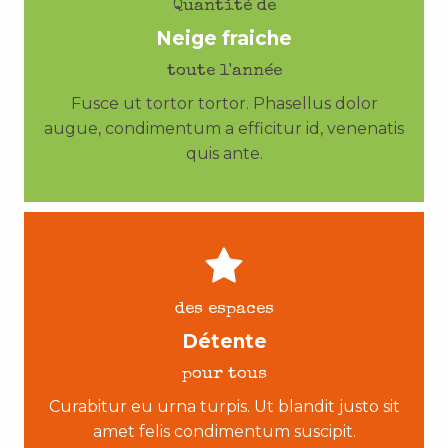
Quantité de
Neige fraiche
toute l'année
Fusce ut tortor tortor. Phasellus dolor
augue, condimentum a efficitur id, venenatis
quis ante.
des espaces
Détente
pour tous
Curabitur eu urna turpis. Ut blandit justo sit
amet felis condimentum suscipit.