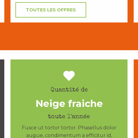
TOUTES LES OFFRES
Quantité de
Neige fraiche
toute l'année
Fusce ut tortor tortor. Phasellus dolor
augue, condimentum a efficitur id,