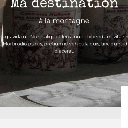
Ma destination
à la montagne
x gravida ut. Nunc aliquet leo a nunc bibendum, vitae mo
. Morbi odio purus, pretium id vehicula quis, tincidunt id 
placerat.