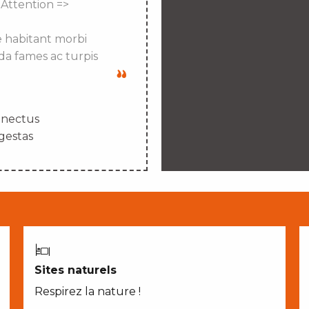
 Attention =>
e habitant morbi
da fames ac turpis
enectus
gestas
Sites naturels
Respirez la nature !