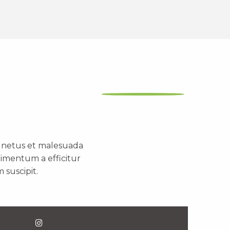
t netus et malesuada
dimentum a efficitur
 suscipit.