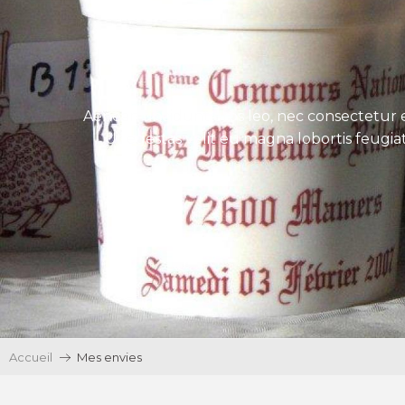
Aenean tincidunt eros leo, nec consectetur e
Ut egestas velit eu magna lobortis feugiat
Accueil
Mes envies