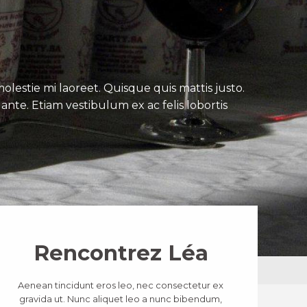
lestie mi laoreet. Quisque quis mattis justo.
ante. Etiam vestibulum ex ac felis lobortis
Rencontrez Léa
Aenean tincidunt eros leo, nec consectetur ex
gravida ut. Nunc aliquet leo a nunc bibendum,