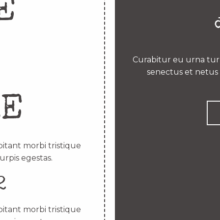
E
Curabitur eu urna turp
senectus et netus 
RE
itant morbi tristique
urpis egestas.
2
itant morbi tristique