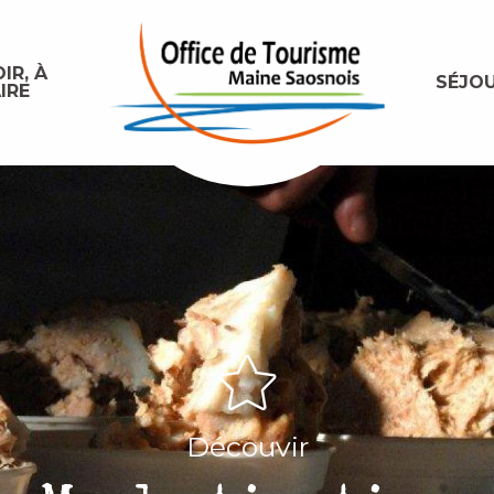
IR, À
SÉJO
IRE
Découvir