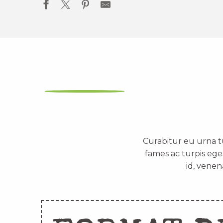
Curabitur eu urna t
fames ac turpis ege
id, venen