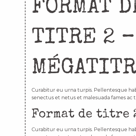
FORMAT D
TITRE 2 –
MÉGATIT
Curabitur eu urna turpis. Pellentesque hab
senectus et netus et malesuada fames ac t
Format de titre 
Curabitur eu urna turpis. Pellentesque hab