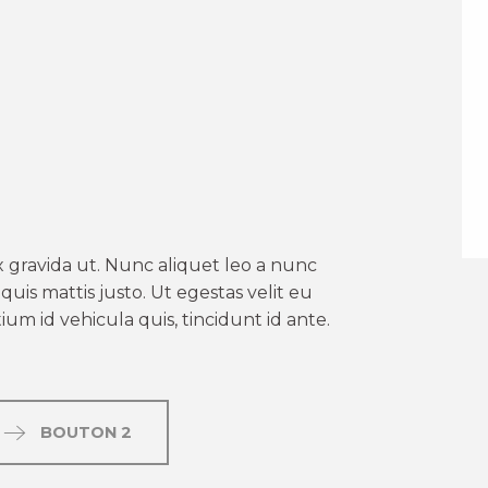
er aux favoris
 gravida ut. Nunc aliquet leo a nunc
uis mattis justo. Ut egestas velit eu
um id vehicula quis, tincidunt id ante.
BOUTON 2