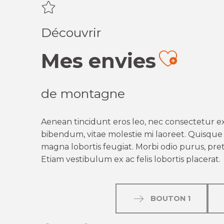
Découvrir
Mes envies
Ajout
de montagne
Aenean tincidunt eros leo, nec consectetur ex
bibendum, vitae molestie mi laoreet. Quisque q
magna lobortis feugiat. Morbi odio purus, preti
Etiam vestibulum ex ac felis lobortis placerat.
BOUTON 1