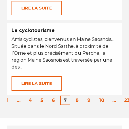
LIRE LA SUITE
Le cyclotourisme
Amis cyclistes, bienvenus en Maine Saosnois…
Située dans le Nord Sarthe, à proximité de
l’Orne et plus précisément du Perche, la
région Maine Saosnois est traversée par une
des...
LIRE LA SUITE
1
…
4
5
6
7
8
9
10
…
2