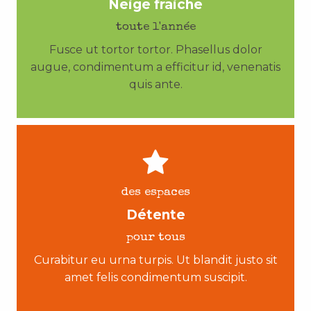
Neige fraiche
toute l'année
Fusce ut tortor tortor. Phasellus dolor
augue, condimentum a efficitur id, venenatis
quis ante.
des espaces
Détente
pour tous
Curabitur eu urna turpis. Ut blandit justo sit
amet felis condimentum suscipit.