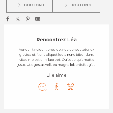
BOUTON 1
BOUTON 2
Rencontrez Léa
Aenean tincidunt eros leo, nec consectetur ex
gravida ut. Nunc aliquet leo a nunc bibendum,
vitae molestie mi laoreet. Quisque quis mattis
justo. Ut egestas velit eu magna lobortis feugiat.
Elle aime