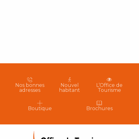
Nos bonnes
Nouvel
L’Office de
adresses
habitant
Tourisme
Boutique
Brochures