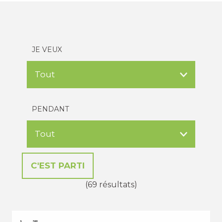
JE VEUX
PENDANT
(69 résultats)
VACANCES D'ÉTÉ