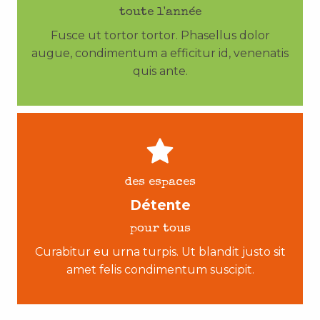
toute l'année
Fusce ut tortor tortor. Phasellus dolor
augue, condimentum a efficitur id, venenatis
quis ante.
des espaces
Détente
pour tous
Curabitur eu urna turpis. Ut blandit justo sit
amet felis condimentum suscipit.