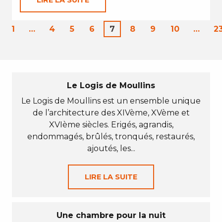
LIRE LA SUITE
1
…
4
5
6
7
8
9
10
…
2
Le Logis de Moullins
Le Logis de Moullins est un ensemble unique
de l’architecture des XIVème, XVème et
XVIème siècles. Erigés, agrandis,
endommagés, brûlés, tronqués, restaurés,
ajoutés, les...
LIRE LA SUITE
Une chambre pour la nuit