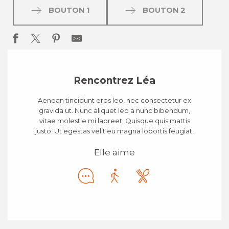
BOUTON 1
BOUTON 2
Rencontrez Léa
Aenean tincidunt eros leo, nec consectetur ex
gravida ut. Nunc aliquet leo a nunc bibendum,
vitae molestie mi laoreet. Quisque quis mattis
justo. Ut egestas velit eu magna lobortis feugiat.
Elle aime