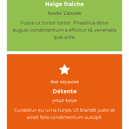
Neige fraiche
toute l'année
Fusce ut tortor tortor. Phasellus dolor
augue, condimentum a efficitur id, venenatis
quis ante.
des espaces
Détente
pour tous
Curabitur eu urna turpis. Ut blandit justo sit
amet felis condimentum suscipit.