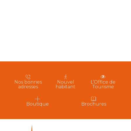
Nos bonnes
Nouvel
L’Office de
adresses
habitant
Tourisme
Boutique
Brochures