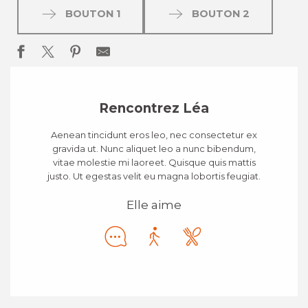
BOUTON 1
BOUTON 2
Rencontrez Léa
Aenean tincidunt eros leo, nec consectetur ex
gravida ut. Nunc aliquet leo a nunc bibendum,
vitae molestie mi laoreet. Quisque quis mattis
justo. Ut egestas velit eu magna lobortis feugiat.
Elle aime