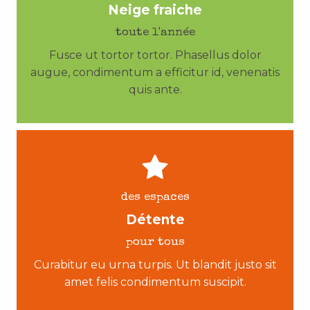
Neige fraiche
toute l'année
Fusce ut tortor tortor. Phasellus dolor
augue, condimentum a efficitur id, venenatis
quis ante.
des espaces
Détente
pour tous
Curabitur eu urna turpis. Ut blandit justo sit
amet felis condimentum suscipit.