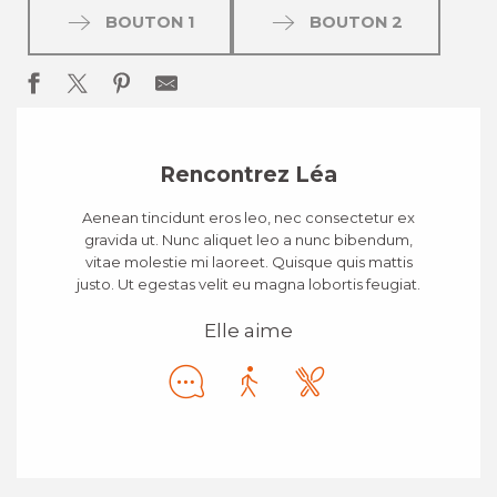
BOUTON 1
BOUTON 2
Rencontrez Léa
Aenean tincidunt eros leo, nec consectetur ex
gravida ut. Nunc aliquet leo a nunc bibendum,
vitae molestie mi laoreet. Quisque quis mattis
justo. Ut egestas velit eu magna lobortis feugiat.
Elle aime