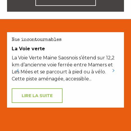
AVEC LES ENFANTS
Nos incontournables
La Voie verte
La Voie Verte Maine Saosnois s’étend sur 12,2
km d’ancienne voie ferrée entre Mamers et
C
Les Mées et se parcourt à pied ou à vélo.
a
Cette piste aménagée, accessible...
LIRE LA SUITE