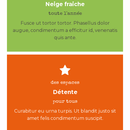
Neige fraiche
toute l'année
Fusce ut tortor tortor. Phasellus dolor
augue, condimentum a efficitur id, venenatis
quis ante.
des espaces
Détente
pour tous
Curabitur eu urna turpis. Ut blandit justo sit
amet felis condimentum suscipit.