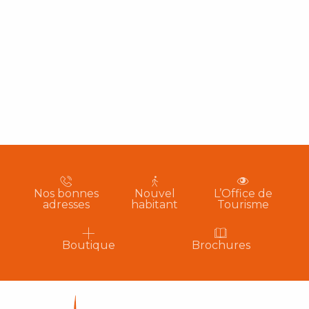
Nos bonnes
Nouvel
L’Office de
adresses
habitant
Tourisme
Boutique
Brochures