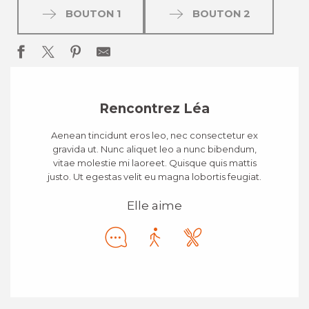
BOUTON 1
BOUTON 2
Rencontrez Léa
Aenean tincidunt eros leo, nec consectetur ex
gravida ut. Nunc aliquet leo a nunc bibendum,
vitae molestie mi laoreet. Quisque quis mattis
justo. Ut egestas velit eu magna lobortis feugiat.
Elle aime