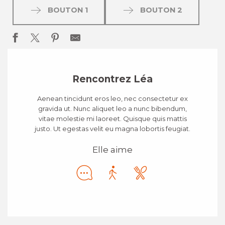
BOUTON 1
BOUTON 2
Rencontrez Léa
Aenean tincidunt eros leo, nec consectetur ex
gravida ut. Nunc aliquet leo a nunc bibendum,
vitae molestie mi laoreet. Quisque quis mattis
justo. Ut egestas velit eu magna lobortis feugiat.
Elle aime