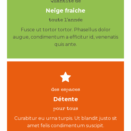
Quantité de
Neige fraiche
toute l'année
Fusce ut tortor tortor. Phasellus dolor
augue, condimentum a efficitur id, venenatis
quis ante.
des espaces
Détente
pour tous
Curabitur eu urna turpis. Ut blandit justo sit
amet felis condimentum suscipit.