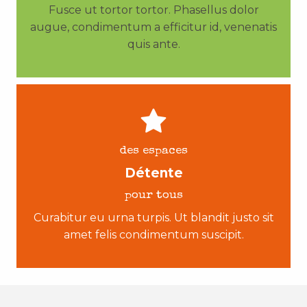
Fusce ut tortor tortor. Phasellus dolor
augue, condimentum a efficitur id, venenatis
quis ante.
des espaces
Détente
pour tous
Curabitur eu urna turpis. Ut blandit justo sit
amet felis condimentum suscipit.