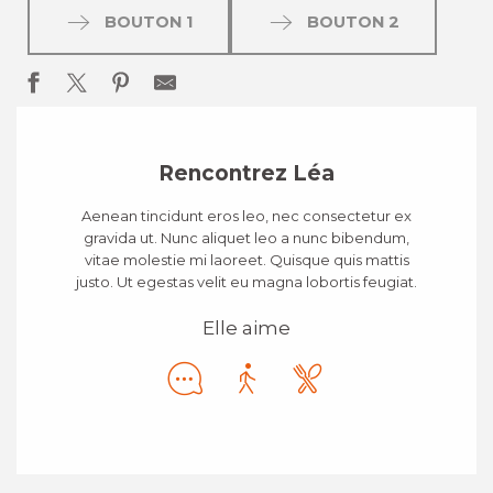
BOUTON 1
BOUTON 2
Rencontrez Léa
Aenean tincidunt eros leo, nec consectetur ex
gravida ut. Nunc aliquet leo a nunc bibendum,
vitae molestie mi laoreet. Quisque quis mattis
justo. Ut egestas velit eu magna lobortis feugiat.
Elle aime