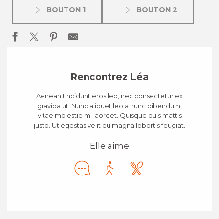
BOUTON 1
BOUTON 2
Rencontrez Léa
Aenean tincidunt eros leo, nec consectetur ex
gravida ut. Nunc aliquet leo a nunc bibendum,
vitae molestie mi laoreet. Quisque quis mattis
justo. Ut egestas velit eu magna lobortis feugiat.
Elle aime