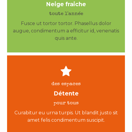
Neige fraiche
toute l'année
Fusce ut tortor tortor. Phasellus dolor
augue, condimentum a efficitur id, venenatis
quis ante.
des espaces
Détente
pour tous
Curabitur eu urna turpis. Ut blandit justo sit
amet felis condimentum suscipit.