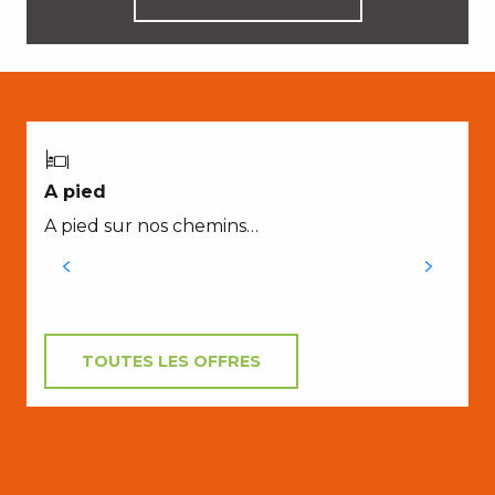
A
A pied
P
A pied sur nos chemins…
e
TOUTES LES OFFRES