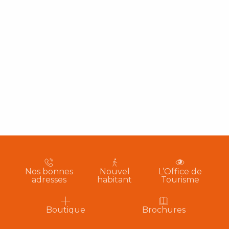
Nos bonnes
Nouvel
L’Office de
adresses
habitant
Tourisme
Boutique
Brochures