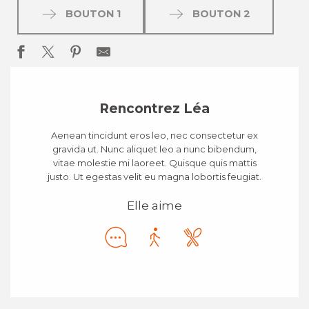
BOUTON 1
BOUTON 2
Rencontrez Léa
Aenean tincidunt eros leo, nec consectetur ex
gravida ut. Nunc aliquet leo a nunc bibendum,
vitae molestie mi laoreet. Quisque quis mattis
justo. Ut egestas velit eu magna lobortis feugiat.
Elle aime