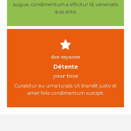
augue, condimentum a efficitur id, venenatis
quis ante.
des espaces
Détente
pour tous
Curabitur eu urna turpis. Ut blandit justo sit
amet felis condimentum suscipit.