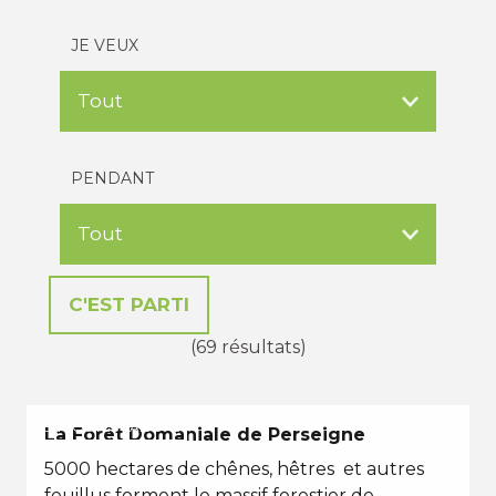
JE VEUX
PENDANT
(69 résultats)
EN TOUTES SAISONS
La Forêt Domaniale de Perseigne
5000 hectares de chênes, hêtres et autres
feuillus forment le massif forestier de