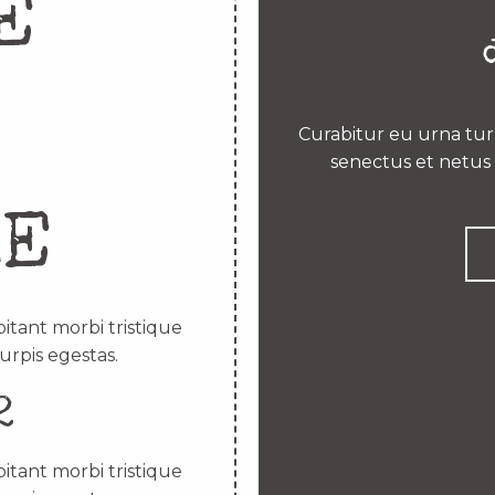
E
Curabitur eu urna turp
senectus et netus 
RE
itant morbi tristique
urpis egestas.
2
itant morbi tristique