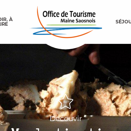
IR, À
SÉJO
IRE
Découvir