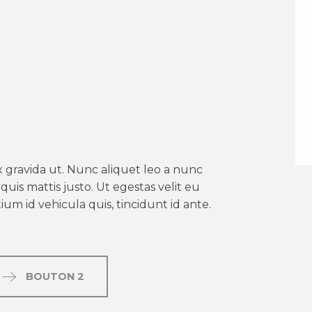
er aux favoris
 gravida ut. Nunc aliquet leo a nunc
uis mattis justo. Ut egestas velit eu
um id vehicula quis, tincidunt id ante.
BOUTON 2