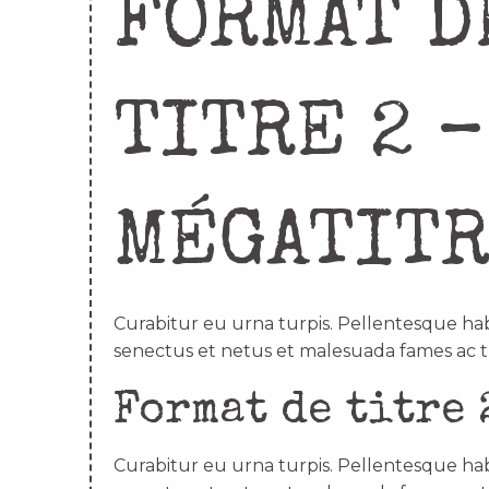
FORMAT D
TITRE 2 –
MÉGATIT
Curabitur eu urna turpis. Pellentesque hab
senectus et netus et malesuada fames ac t
Format de titre 
Curabitur eu urna turpis. Pellentesque hab