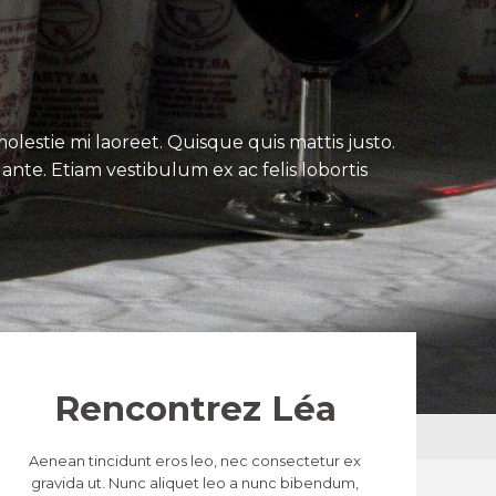
lestie mi laoreet. Quisque quis mattis justo.
ante. Etiam vestibulum ex ac felis lobortis
Rencontrez Léa
Aenean tincidunt eros leo, nec consectetur ex
gravida ut. Nunc aliquet leo a nunc bibendum,