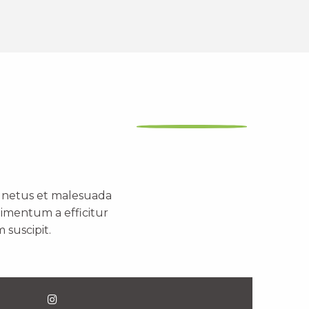
t netus et malesuada
dimentum a efficitur
 suscipit.