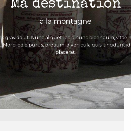
Ma destination
à la montagne
x gravida ut. Nunc aliquet leo a nunc bibendum, vitae mo
. Morbi odio purus, pretium id vehicula quis, tincidunt id 
placerat.