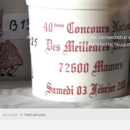
Aenean tincidunt eros leo, nec consectetur e
Ut egestas velit eu magna lobortis feugiat
Accueil
Mes envies