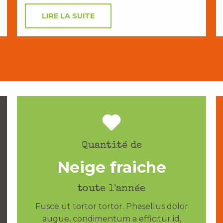
LIRE LA SUITE
Quantité de
Neige fraiche
toute l'année
Fusce ut tortor tortor. Phasellus dolor
augue, condimentum a efficitur id,