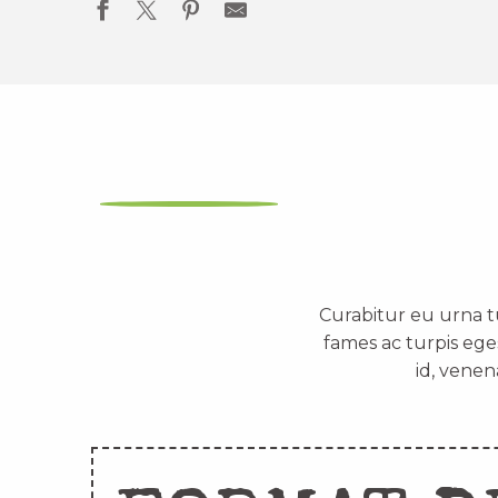
Curabitur eu urna t
fames ac turpis ege
id, venen