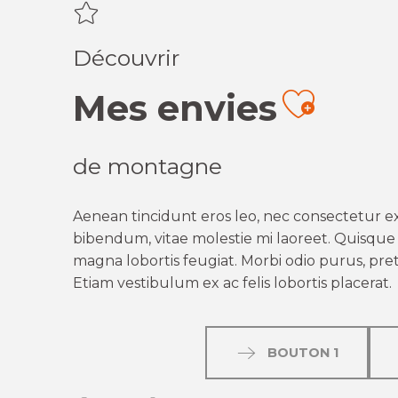
Découvrir
Mes envies
Ajout
de montagne
Aenean tincidunt eros leo, nec consectetur ex
bibendum, vitae molestie mi laoreet. Quisque q
magna lobortis feugiat. Morbi odio purus, preti
Etiam vestibulum ex ac felis lobortis placerat.
BOUTON 1