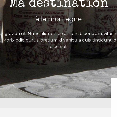
Ma destination
à la montagne
x gravida ut. Nunc aliquet leo a nunc bibendum, vitae mo
. Morbi odio purus, pretium id vehicula quis, tincidunt id 
placerat.