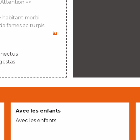
 Attention =>
e habitant morbi
da fames ac turpis
enectus
gestas
Avec les enfants
Avec les enfants