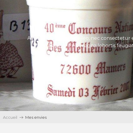
Aenean tincidunt eros leo, nec consectetur e
Ut egestas velit eu magna lobortis feugiat
Accueil
Mes envies