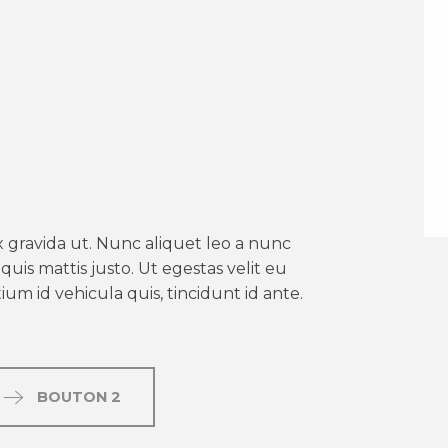
er aux favoris
 gravida ut. Nunc aliquet leo a nunc
uis mattis justo. Ut egestas velit eu
um id vehicula quis, tincidunt id ante.
BOUTON 2