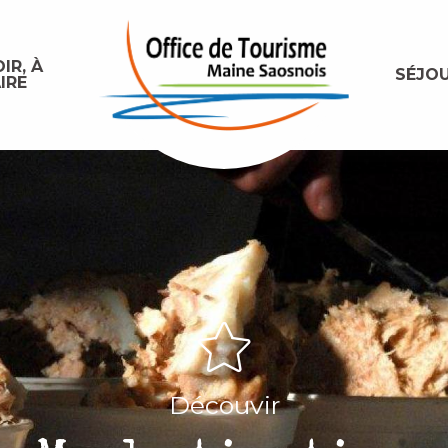
IR, À
SÉJO
IRE
Découvir