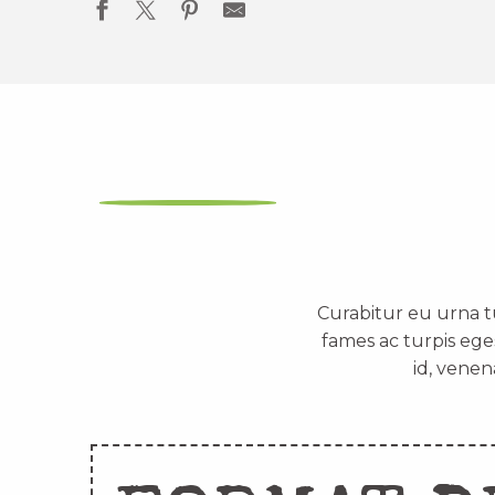
Curabitur eu urna t
fames ac turpis ege
id, venen