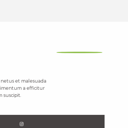
t netus et malesuada
dimentum a efficitur
 suscipit.