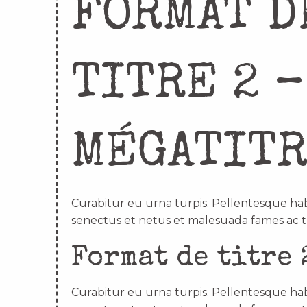
FORMAT D
TITRE 2 –
MÉGATIT
Curabitur eu urna turpis. Pellentesque hab
senectus et netus et malesuada fames ac t
Format de titre 
Curabitur eu urna turpis. Pellentesque hab