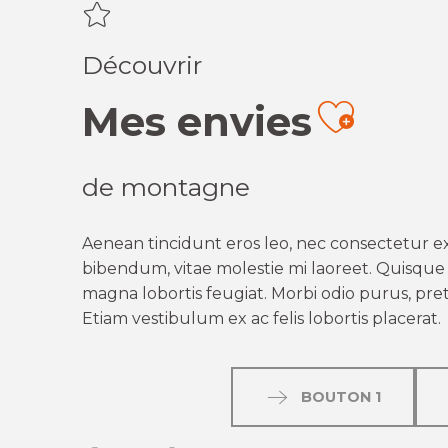
Découvrir
Mes envies
Ajout
de montagne
Aenean tincidunt eros leo, nec consectetur ex
bibendum, vitae molestie mi laoreet. Quisque q
magna lobortis feugiat. Morbi odio purus, preti
Etiam vestibulum ex ac felis lobortis placerat.
BOUTON 1