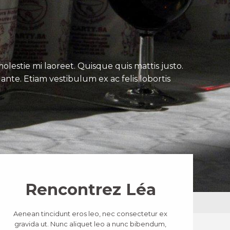
lestie mi laoreet. Quisque quis mattis justo.
ante. Etiam vestibulum ex ac felis lobortis
Rencontrez Léa
Aenean tincidunt eros leo, nec consectetur ex
gravida ut. Nunc aliquet leo a nunc bibendum,