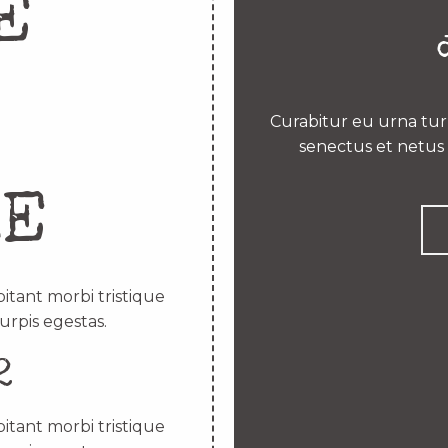
E
Curabitur eu urna turp
senectus et netus 
RE
itant morbi tristique
urpis egestas.
2
itant morbi tristique