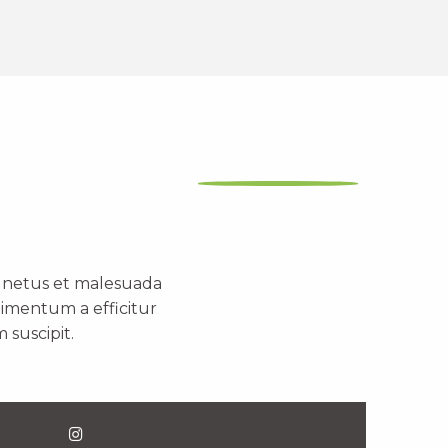
t netus et malesuada
dimentum a efficitur
 suscipit.