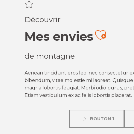
Découvrir
Mes envies
Ajout
de montagne
Aenean tincidunt eros leo, nec consectetur ex
bibendum, vitae molestie mi laoreet. Quisque q
magna lobortis feugiat. Morbi odio purus, preti
Etiam vestibulum ex ac felis lobortis placerat.
BOUTON 1