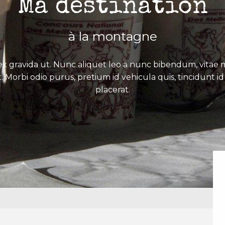
Ma destination
à la montagne
x gravida ut. Nunc aliquet leo a nunc bibendum, vitae mo
. Morbi odio purus, pretium id vehicula quis, tincidunt id 
placerat.