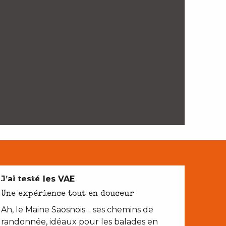
EN COUPLE
J’ai testé les VAE
Une expérience tout en douceur
Ah, le Maine Saosnois… ses chemins de
randonnée, idéaux pour les balades en