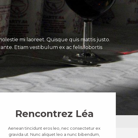
lestie mi laoreet. Quisque quis mattis justo.
ante. Etiam vestibulum ex ac felis lobortis
Rencontrez Léa
Aenean tincidunt eros leo, nec consectetur ex
gravida ut. Nunc aliquet leo a nunc bibendum,