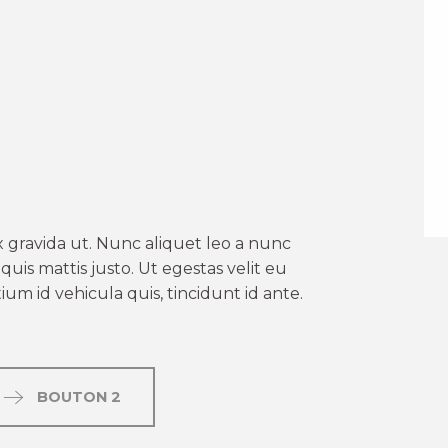
er aux favoris
 gravida ut. Nunc aliquet leo a nunc
uis mattis justo. Ut egestas velit eu
um id vehicula quis, tincidunt id ante.
BOUTON 2