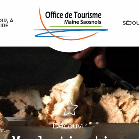
IR, À
SÉJO
IRE
Découvir