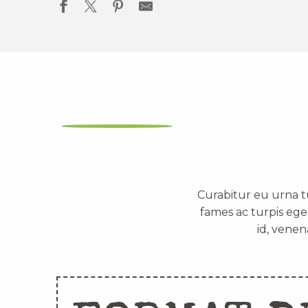
Curabitur eu urna t
fames ac turpis ege
id, venen