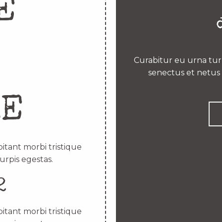
E
Curabitur eu urna turp
senectus et netus 
RE
itant morbi tristique
urpis egestas.
2
itant morbi tristique