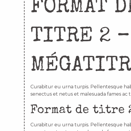
FORMAT D
TITRE 2 –
MÉGATIT
Curabitur eu urna turpis. Pellentesque hab
senectus et netus et malesuada fames ac t
Format de titre 
Curabitur eu urna turpis. Pellentesque hab