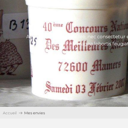
Aenean tincidunt eros leo, nec consectetur e
Ut egestas velit eu magna lobortis feugiat
Accueil
Mes envies