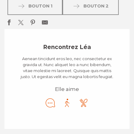
BOUTON 1
BOUTON 2
Rencontrez Léa
Aenean tincidunt eros leo, nec consectetur ex
gravida ut. Nunc aliquet leo a nunc bibendum,
vitae molestie mi laoreet. Quisque quis mattis
justo. Ut egestas velit eu magna lobortis feugiat.
Elle aime