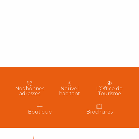
Nos bonnes
Nouvel
L’Office de
adresses
habitant
Tourisme
Boutique
Brochures