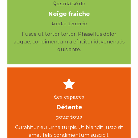
Quantité de
Neige fraiche
toute l'année
Fusce ut tortor tortor. Phasellus dolor
augue, condimentum a efficitur id, venenatis
quis ante.
des espaces
Détente
pour tous
Curabitur eu urna turpis. Ut blandit justo sit
amet felis condimentum suscipit.