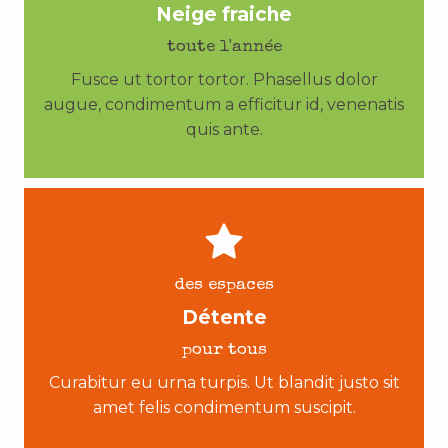
Neige fraiche
toute l'année
Fusce ut tortor tortor. Phasellus dolor
augue, condimentum a efficitur id, venenatis
quis ante.
des espaces
Détente
pour tous
Curabitur eu urna turpis. Ut blandit justo sit
amet felis condimentum suscipit.