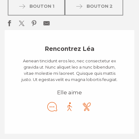
BOUTON 1
BOUTON 2
Rencontrez Léa
Aenean tincidunt eros leo, nec consectetur ex
gravida ut. Nunc aliquet leo a nunc bibendum,
vitae molestie mi laoreet. Quisque quis mattis
justo. Ut egestas velit eu magna lobortis feugiat.
Elle aime