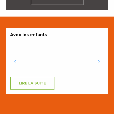
ENVIES
E
Avec les enfants
j
v
LIRE LA SUITE