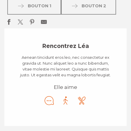
BOUTON 1
BOUTON 2
Rencontrez Léa
Aenean tincidunt eros leo, nec consectetur ex
gravida ut. Nunc aliquet leo a nunc bibendum,
vitae molestie mi laoreet. Quisque quis mattis
justo. Ut egestas velit eu magna lobortis feugiat.
Elle aime