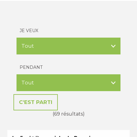
JE VEUX
PENDANT
(69 résultats)
EN TOUTES SAISONS