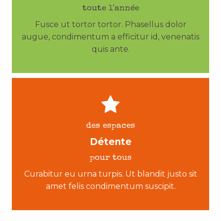
toute l'année
Fusce ut tortor tortor. Phasellus dolor
augue, condimentum a efficitur id, venenatis
quis ante.
des espaces
Détente
pour tous
Curabitur eu urna turpis. Ut blandit justo sit
amet felis condimentum suscipit.