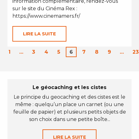
information complémentaire, rendez-vous
sur le site du Cinéma Rex :
https://www.cinemamers.fr/
LIRE LA SUITE
1
…
3
4
5
6
7
8
9
…
23
Le géocaching et les cistes
Le principe du geocaching et des cistes est le
même : quelqu’un place un carnet (ou une
feuille de papier) et plusieurs petits objets de
son choix dans une petite boîte...
LIRE LA SUITE