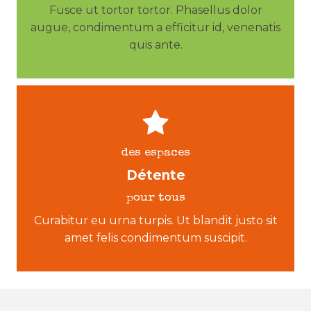
Fusce ut tortor tortor. Phasellus dolor
augue, condimentum a efficitur id, venenatis
quis ante.
des espaces
Détente
pour tous
Curabitur eu urna turpis. Ut blandit justo sit
amet felis condimentum suscipit.