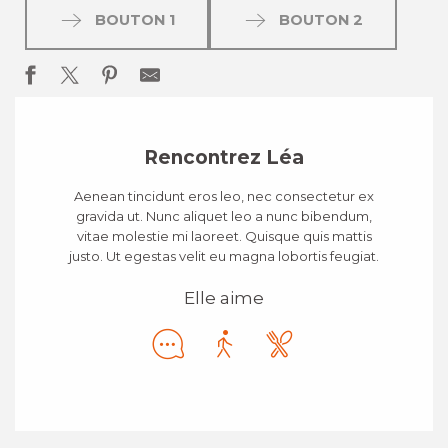
BOUTON 1
BOUTON 2
Rencontrez Léa
Aenean tincidunt eros leo, nec consectetur ex
gravida ut. Nunc aliquet leo a nunc bibendum,
vitae molestie mi laoreet. Quisque quis mattis
justo. Ut egestas velit eu magna lobortis feugiat.
Elle aime