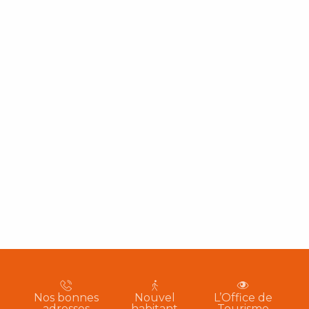
Nos bonnes
Nouvel
L’Office de
adresses
habitant
Tourisme