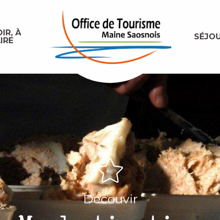
IR, À
SÉJO
IRE
Découvir