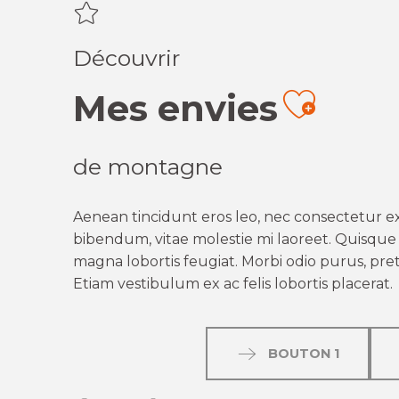
Découvrir
Mes envies
Ajout
de montagne
Aenean tincidunt eros leo, nec consectetur ex
bibendum, vitae molestie mi laoreet. Quisque q
magna lobortis feugiat. Morbi odio purus, preti
Etiam vestibulum ex ac felis lobortis placerat.
BOUTON 1