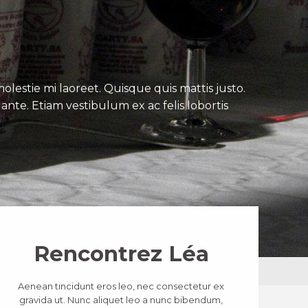
lestie mi laoreet. Quisque quis mattis justo.
ante. Etiam vestibulum ex ac felis lobortis
Rencontrez Léa
Aenean tincidunt eros leo, nec consectetur ex
gravida ut. Nunc aliquet leo a nunc bibendum,