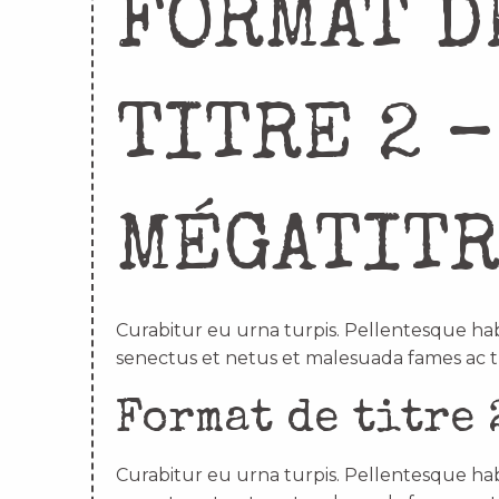
FORMAT D
TITRE 2 –
MÉGATIT
Curabitur eu urna turpis. Pellentesque hab
senectus et netus et malesuada fames ac t
Format de titre 
Curabitur eu urna turpis. Pellentesque hab