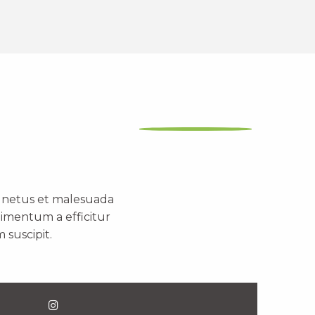
t netus et malesuada
dimentum a efficitur
 suscipit.