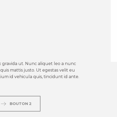
er aux favoris
 gravida ut. Nunc aliquet leo a nunc
uis mattis justo. Ut egestas velit eu
um id vehicula quis, tincidunt id ante.
BOUTON 2