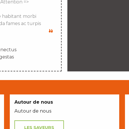
 Attention =>
e habitant morbi
da fames ac turpis
enectus
gestas
Autour de nous
Autour de nous
LES SAVEURS