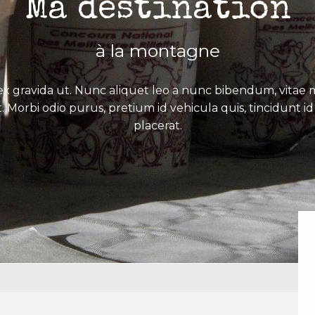
Ma destination
à la montagne
x gravida ut. Nunc aliquet leo a nunc bibendum, vitae mo
. Morbi odio purus, pretium id vehicula quis, tincidunt id 
placerat.