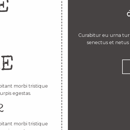
E
Curabitur eu urna turp
senectus et netus 
RE
itant morbi tristique
urpis egestas.
2
itant morbi tristique