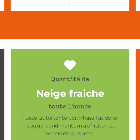
Quantité de
Neige fraiche
toute l'année
Fusce ut tortor tortor. Phasellus dolor
augue, condimentum a efficitur id,
venenatis quis ante.