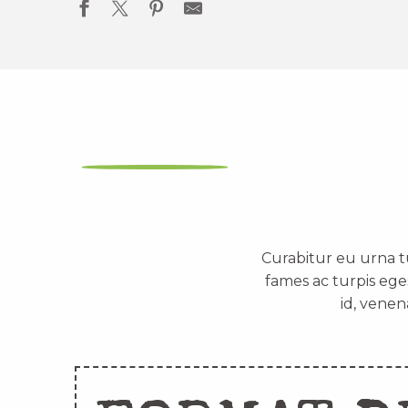
Curabitur eu urna t
fames ac turpis ege
id, venen