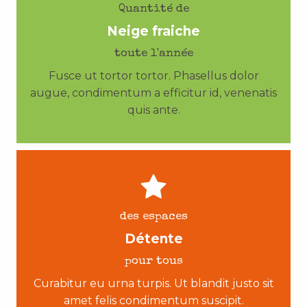
Quantité de
Neige fraiche
toute l'année
Fusce ut tortor tortor. Phasellus dolor
augue, condimentum a efficitur id, venenatis
quis ante.
des espaces
Détente
pour tous
Curabitur eu urna turpis. Ut blandit justo sit
amet felis condimentum suscipit.