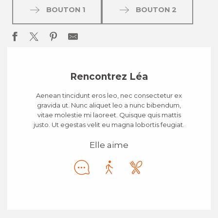
BOUTON 1
BOUTON 2
Rencontrez Léa
Aenean tincidunt eros leo, nec consectetur ex
gravida ut. Nunc aliquet leo a nunc bibendum,
vitae molestie mi laoreet. Quisque quis mattis
justo. Ut egestas velit eu magna lobortis feugiat.
Elle aime