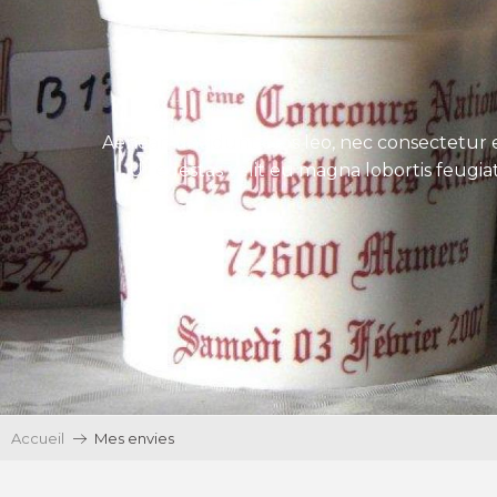
Aenean tincidunt eros leo, nec consectetur e
Ut egestas velit eu magna lobortis feugiat
Accueil
Mes envies