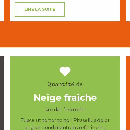
LIRE LA SUITE
Quantité de
Neige fraiche
toute l'année
Fusce ut tortor tortor. Phasellus dolor
augue, condimentum a efficitur id,