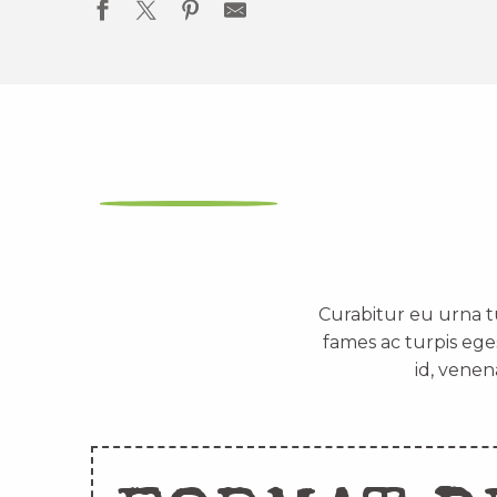
Curabitur eu urna t
fames ac turpis ege
id, venen