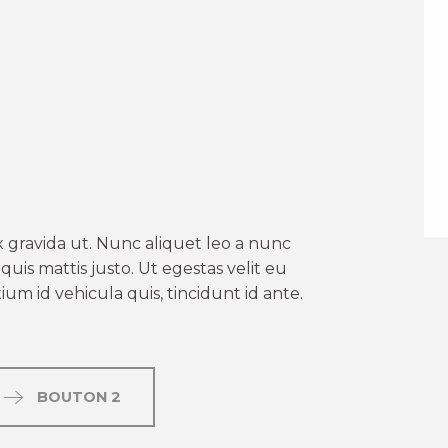
er aux favoris
 gravida ut. Nunc aliquet leo a nunc
uis mattis justo. Ut egestas velit eu
um id vehicula quis, tincidunt id ante.
BOUTON 2