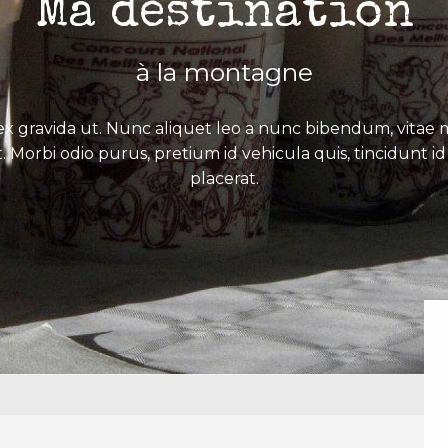
Ma destination
à la montagne
x gravida ut. Nunc aliquet leo a nunc bibendum, vitae mo
. Morbi odio purus, pretium id vehicula quis, tincidunt id 
placerat.