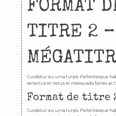
FORMAT D
TITRE 2 –
MÉGATIT
Curabitur eu urna turpis. Pellentesque hab
senectus et netus et malesuada fames ac t
Format de titre 
Curabitur eu urna turpis. Pellentesque hab