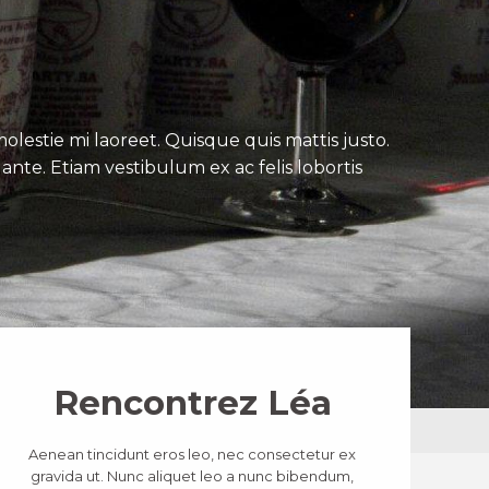
lestie mi laoreet. Quisque quis mattis justo.
ante. Etiam vestibulum ex ac felis lobortis
Rencontrez Léa
Aenean tincidunt eros leo, nec consectetur ex
gravida ut. Nunc aliquet leo a nunc bibendum,