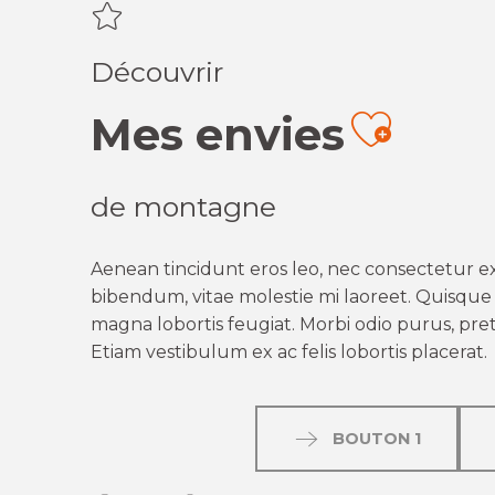
Découvrir
Mes envies
Ajout
de montagne
Aenean tincidunt eros leo, nec consectetur ex
bibendum, vitae molestie mi laoreet. Quisque q
magna lobortis feugiat. Morbi odio purus, preti
Etiam vestibulum ex ac felis lobortis placerat.
BOUTON 1