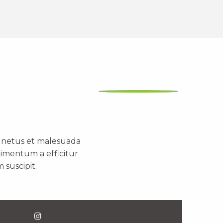
t netus et malesuada
dimentum a efficitur
 suscipit.