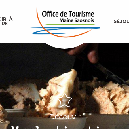
IR, À
SÉJO
IRE
Découvir