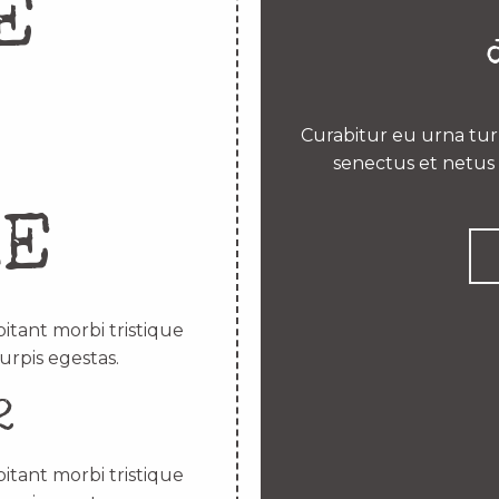
E
Curabitur eu urna turp
senectus et netus 
RE
itant morbi tristique
urpis egestas.
2
itant morbi tristique