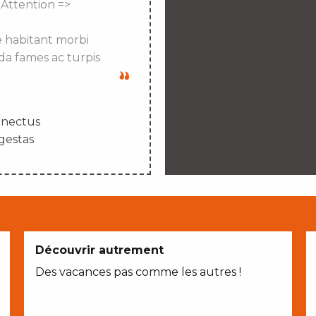
 Attention =>
e habitant morbi
da fames ac turpis
enectus
gestas
Découvrir autrement
Des vacances pas comme les autres !