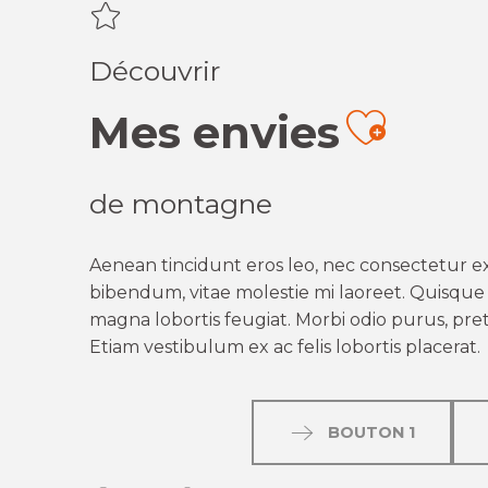
Découvrir
Mes envies
Ajout
de montagne
Aenean tincidunt eros leo, nec consectetur ex
bibendum, vitae molestie mi laoreet. Quisque q
magna lobortis feugiat. Morbi odio purus, preti
Etiam vestibulum ex ac felis lobortis placerat.
BOUTON 1