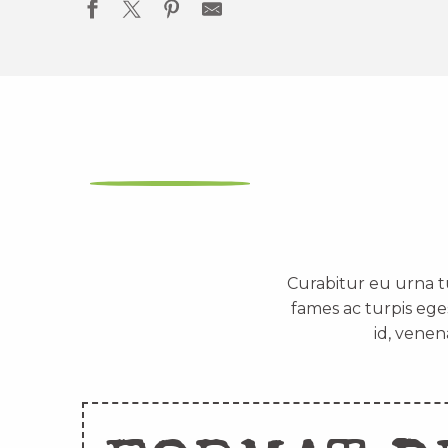
Curabitur eu urna t
fames ac turpis ege
id, venen