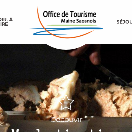
IR, À
SÉJO
IRE
Découvir