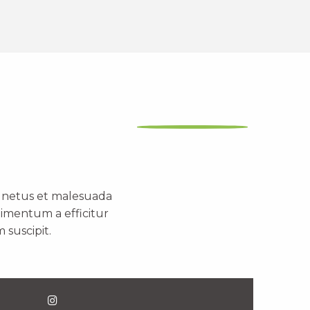
t netus et malesuada
dimentum a efficitur
 suscipit.