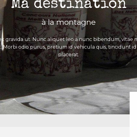
Ma destination
à la montagne
x gravida ut. Nunc aliquet leo a nunc bibendum, vitae mo
. Morbi odio purus, pretium id vehicula quis, tincidunt id 
placerat.