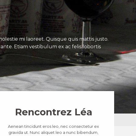
lestie mi laoreet. Quisque quis mattis justo.
ante. Etiam vestibulum ex ac felis lobortis
Rencontrez Léa
Aenean tincidunt eros leo, nec consectetur ex
gravida ut. Nunc aliquet leo a nunc bibendum,