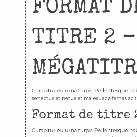
FORMAT D
TITRE 2 –
MÉGATIT
Curabitur eu urna turpis. Pellentesque hab
senectus et netus et malesuada fames ac t
Format de titre 
Curabitur eu urna turpis. Pellentesque hab