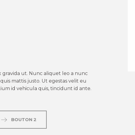
er aux favoris
 gravida ut. Nunc aliquet leo a nunc
uis mattis justo. Ut egestas velit eu
um id vehicula quis, tincidunt id ante.
BOUTON 2