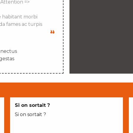
 Attention =>
e habitant morbi
da fames ac turpis
enectus
gestas
Si on sortait ?
Si on sortait ?