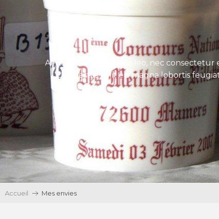
Aenean tincidunt eros leo, nec consectetur e
Ut egestas velit eu magna lobortis feugiat
Accueil
Mes envies