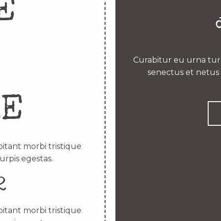
E
Curabitur eu urna turp
senectus et netus 
RE
itant morbi tristique
urpis egestas.
2
itant morbi tristique