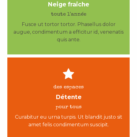
Neige fraiche
toute l'année
Fusce ut tortor tortor. Phasellus dolor
augue, condimentum a efficitur id, venenatis
quis ante.
des espaces
Détente
pour tous
Curabitur eu urna turpis. Ut blandit justo sit
amet felis condimentum suscipit.