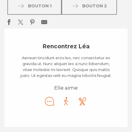
BOUTON 1
BOUTON 2
Rencontrez Léa
Aenean tincidunt eros leo, nec consectetur ex
gravida ut. Nunc aliquet leo a nunc bibendum,
vitae molestie mi laoreet. Quisque quis mattis
justo. Ut egestas velit eu magna lobortis feugiat.
Elle aime