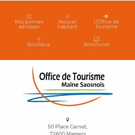
Nos bonnes
Nouvel
L’Office de
adresses
habitant
Tourisme
Boutique
Brochures
50 Place Carnot,
72600 Mamers