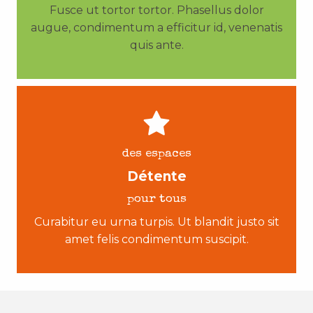
Fusce ut tortor tortor. Phasellus dolor
augue, condimentum a efficitur id, venenatis
quis ante.
des espaces
Détente
pour tous
Curabitur eu urna turpis. Ut blandit justo sit
amet felis condimentum suscipit.