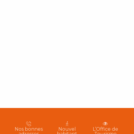
Nos bonnes
Nouvel
L’Office de
adresses
habitant
Tourisme