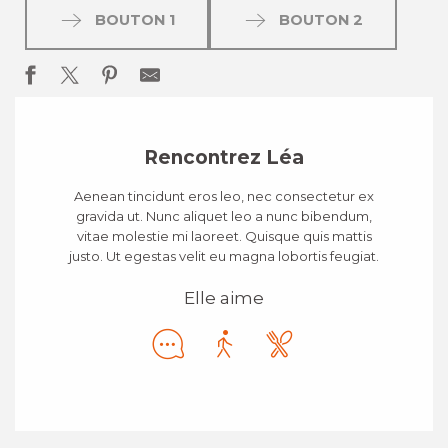
BOUTON 1
BOUTON 2
Rencontrez Léa
Aenean tincidunt eros leo, nec consectetur ex
gravida ut. Nunc aliquet leo a nunc bibendum,
vitae molestie mi laoreet. Quisque quis mattis
justo. Ut egestas velit eu magna lobortis feugiat.
Elle aime