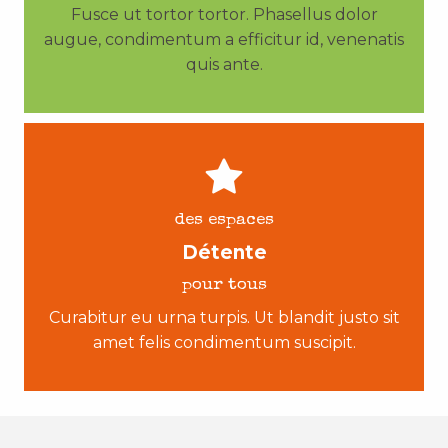
Fusce ut tortor tortor. Phasellus dolor
augue, condimentum a efficitur id, venenatis
quis ante.
des espaces
Détente
pour tous
Curabitur eu urna turpis. Ut blandit justo sit
amet felis condimentum suscipit.