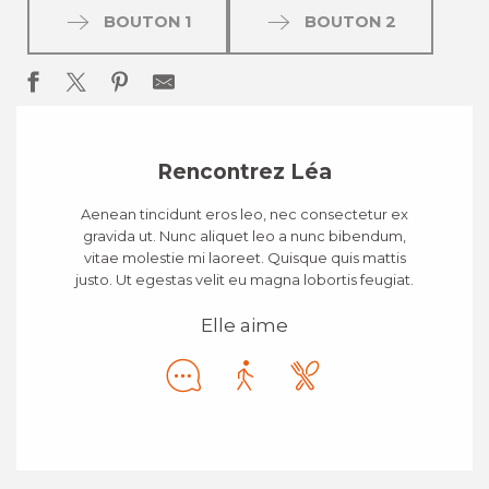
BOUTON 1
BOUTON 2
Rencontrez Léa
Aenean tincidunt eros leo, nec consectetur ex
gravida ut. Nunc aliquet leo a nunc bibendum,
vitae molestie mi laoreet. Quisque quis mattis
justo. Ut egestas velit eu magna lobortis feugiat.
Elle aime