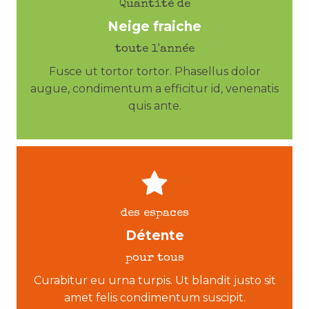
Quantité de
Neige fraiche
toute l'année
Fusce ut tortor tortor. Phasellus dolor
augue, condimentum a efficitur id, venenatis
quis ante.
des espaces
Détente
pour tous
Curabitur eu urna turpis. Ut blandit justo sit
amet felis condimentum suscipit.