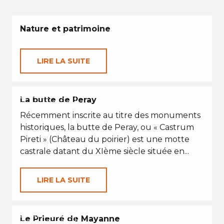
Nature et patrimoine
LIRE LA SUITE
VACANCES D'ÉTÉ
La butte de Peray
Récemment inscrite au titre des monuments
historiques, la butte de Peray, ou « Castrum
Pireti » (Château du poirier) est une motte
castrale datant du XIème siècle située en...
LIRE LA SUITE
VACANCES D'ÉTÉ
Le Prieuré de Mayanne