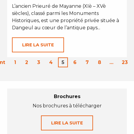
L’ancien Prieuré de Mayanne (XIè – XVè
siècles), classé parmi les Monuments
Historiques, est une propriété privée située à
Dangeul au cœur de l’antique pays...
LIRE LA SUITE
nt
1
2
3
4
5
6
7
8
…
23
Brochures
Nos brochures à télécharger
LIRE LA SUITE