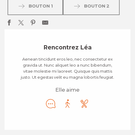
BOUTON 1
BOUTON 2
Rencontrez Léa
Aenean tincidunt eros leo, nec consectetur ex
gravida ut. Nunc aliquet leo a nunc bibendum,
vitae molestie mi laoreet. Quisque quis mattis
justo. Ut egestas velit eu magna lobortis feugiat.
Elle aime