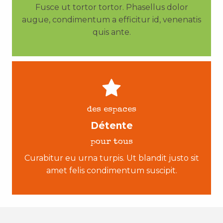
Fusce ut tortor tortor. Phasellus dolor
augue, condimentum a efficitur id, venenatis
quis ante.
des espaces
Détente
pour tous
Curabitur eu urna turpis. Ut blandit justo sit
amet felis condimentum suscipit.