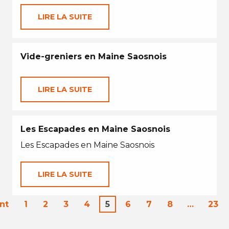
LIRE LA SUITE
Vide-greniers en Maine Saosnois
LIRE LA SUITE
Les Escapades en Maine Saosnois
Les Escapades en Maine Saosnois
LIRE LA SUITE
nt
1
2
3
4
5
6
7
8
…
23