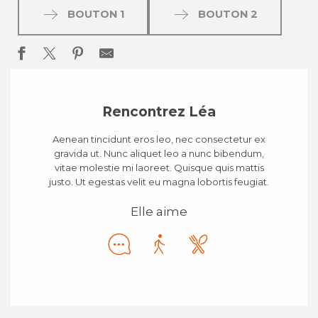
BOUTON 1
BOUTON 2
Rencontrez Léa
Aenean tincidunt eros leo, nec consectetur ex
gravida ut. Nunc aliquet leo a nunc bibendum,
vitae molestie mi laoreet. Quisque quis mattis
justo. Ut egestas velit eu magna lobortis feugiat.
Elle aime