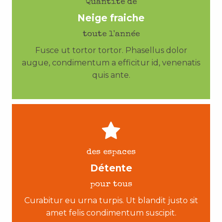
Quantité de
Neige fraiche
toute l'année
Fusce ut tortor tortor. Phasellus dolor
augue, condimentum a efficitur id, venenatis
quis ante.
des espaces
Détente
pour tous
Curabitur eu urna turpis. Ut blandit justo sit
amet felis condimentum suscipit.