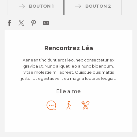
BOUTON 1
BOUTON 2
Rencontrez Léa
Aenean tincidunt eros leo, nec consectetur ex
gravida ut. Nunc aliquet leo a nunc bibendum,
vitae molestie mi laoreet. Quisque quis mattis
justo. Ut egestas velit eu magna lobortis feugiat.
Elle aime