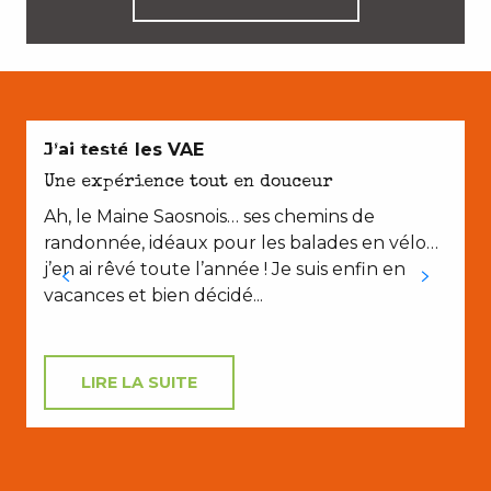
EN COUPLE
J’ai testé les VAE
Une expérience tout en douceur
Ah, le Maine Saosnois… ses chemins de
randonnée, idéaux pour les balades en vélo…
j’en ai rêvé toute l’année ! Je suis enfin en
vacances et bien décidé...
LIRE LA SUITE