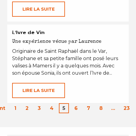
LIRE LA SUITE
EN TOUTES SAISONS
L’Ivre de Vin
Une expérience vécue par Laurence
Originaire de Saint Raphaël dans le Var,
Stéphane et sa petite famille ont posé leurs
valises à Mamers il y a quelques mois. Avec
son épouse Sonia, ils ont ouvert l’Ivre de...
LIRE LA SUITE
nt
1
2
3
4
5
6
7
8
…
23