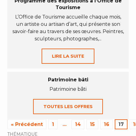
Programme des expositions à l’Office de
Tourisme
L’Office de Tourisme accueille chaque mois,
un artiste ou artisan d’art, qui présente son
savoir-faire au travers de ses œuvres. Peintres,
sculpteurs, photographes,...
LIRE LA SUITE
Patrimoine bâti
Patrimoine bâti
TOUTES LES OFFRES
« Précédent
1
…
14
15
16
17
1
THÉMATIQUE