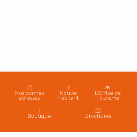
Nos bonnes
Nouvel
L’Office de
adresses
habitant
Tourisme
Boutique
Brochures