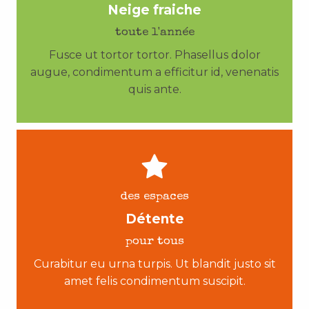
Neige fraiche
toute l'année
Fusce ut tortor tortor. Phasellus dolor
augue, condimentum a efficitur id, venenatis
quis ante.
des espaces
Détente
pour tous
Curabitur eu urna turpis. Ut blandit justo sit
amet felis condimentum suscipit.