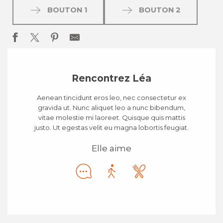
BOUTON 1
BOUTON 2
Rencontrez Léa
Aenean tincidunt eros leo, nec consectetur ex
gravida ut. Nunc aliquet leo a nunc bibendum,
vitae molestie mi laoreet. Quisque quis mattis
justo. Ut egestas velit eu magna lobortis feugiat.
Elle aime