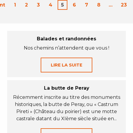
nt
1
2
3
4
5
6
7
8
…
23
Balades et randonnées
Nos chemins n’attendent que vous !
LIRE LA SUITE
La butte de Peray
Récemment inscrite au titre des monuments
historiques, la butte de Peray, ou « Castrum
Pireti » (Château du poirier) est une motte
castrale datant du XIème siècle située en...