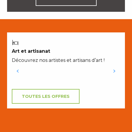
A
Art et artisanat
L
Découvrez nos artistes et artisans d’art !
L
C
TOUTES LES OFFRES