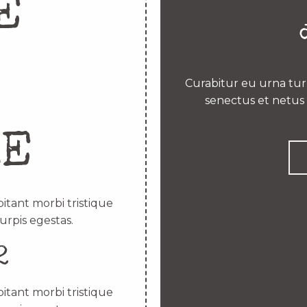
E
Curabitur eu urna turp
senectus et netus 
RE
itant morbi tristique
urpis egestas.
2
itant morbi tristique