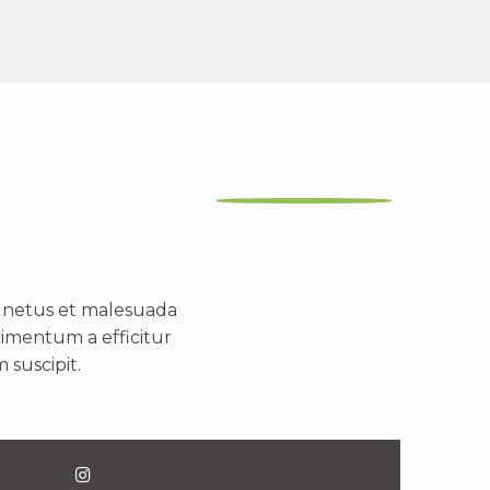
t netus et malesuada
dimentum a efficitur
 suscipit.