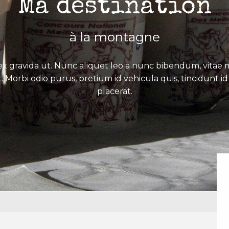
Ma destination
à la montagne
x gravida ut. Nunc aliquet leo a nunc bibendum, vitae mo
. Morbi odio purus, pretium id vehicula quis, tincidunt id 
placerat.