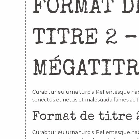
FORMAT D
TITRE 2 –
MÉGATIT
Curabitur eu urna turpis. Pellentesque hab
senectus et netus et malesuada fames ac t
Format de titre 
Curabitur eu urna turpis. Pellentesque hab