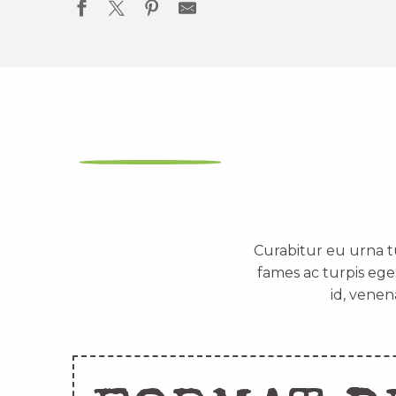
Curabitur eu urna t
fames ac turpis ege
id, venen