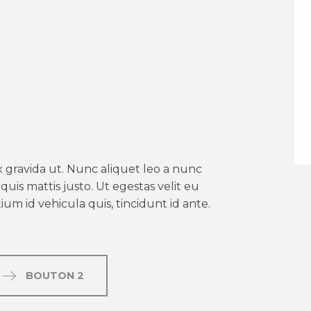
er aux favoris
 gravida ut. Nunc aliquet leo a nunc
uis mattis justo. Ut egestas velit eu
um id vehicula quis, tincidunt id ante.
BOUTON 2