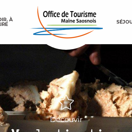
IR, À
SÉJO
IRE
Découvir