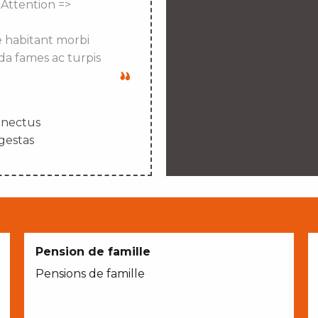
 Attention =>
e habitant morbi
da fames ac turpis
enectus
gestas
Pension de famille
Pensions de famille