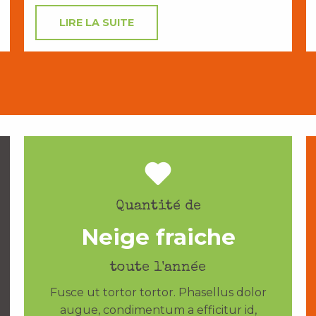
LIRE LA SUITE
Quantité de
Neige fraiche
toute l'année
Fusce ut tortor tortor. Phasellus dolor
augue, condimentum a efficitur id,