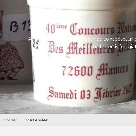
Aenean tincidunt eros leo, nec consectetur e
Ut egestas velit eu magna lobortis feugiat
Accueil
Mes envies