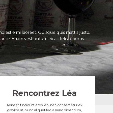
lestie mi laoreet. Quisque quis mattis justo.
ante. Etiam vestibulum ex ac felis lobortis
Rencontrez Léa
Aenean tincidunt eros leo, nec consectetur ex
gravida ut. Nunc aliquet leo a nunc bibendum,