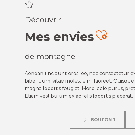
Découvrir
Mes envies
Ajout
de montagne
Aenean tincidunt eros leo, nec consectetur ex
bibendum, vitae molestie mi laoreet. Quisque q
magna lobortis feugiat. Morbi odio purus, preti
Etiam vestibulum ex ac felis lobortis placerat.
BOUTON 1