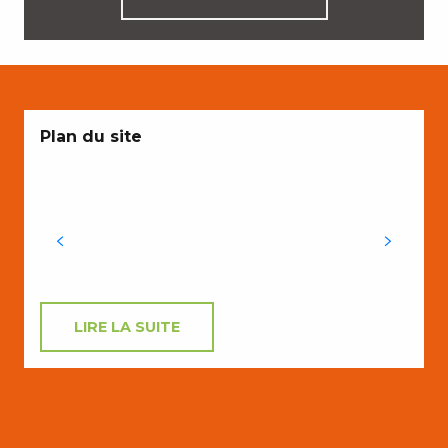
Plan du site
v
d
c
LIRE LA SUITE