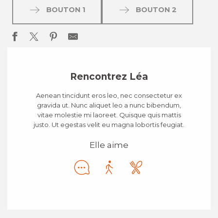
BOUTON 1
BOUTON 2
Rencontrez Léa
Aenean tincidunt eros leo, nec consectetur ex
gravida ut. Nunc aliquet leo a nunc bibendum,
vitae molestie mi laoreet. Quisque quis mattis
justo. Ut egestas velit eu magna lobortis feugiat.
Elle aime