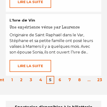
LIRE LA SUITE
EN TOUTES SAISONS
L’Ivre de Vin
Une expérience vécue par Laurence
Originaire de Saint Raphaël dans le Var,
Stéphane et sa petite famille ont posé leurs
valises à Mamers il y a quelques mois. Avec
son épouse Sonia, ils ont ouvert l’Ivre de...
LIRE LA SUITE
nt
1
2
3
4
5
6
7
8
…
23