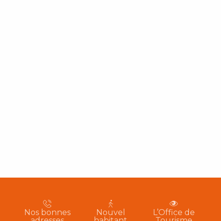
Nos bonnes
Nouvel
L’Office de
adresses
habitant
Tourisme