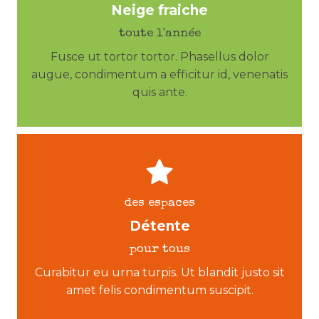
Neige fraiche
toute l'année
Fusce ut tortor tortor. Phasellus dolor
augue, condimentum a efficitur id, venenatis
quis ante.
des espaces
Détente
pour tous
Curabitur eu urna turpis. Ut blandit justo sit
amet felis condimentum suscipit.