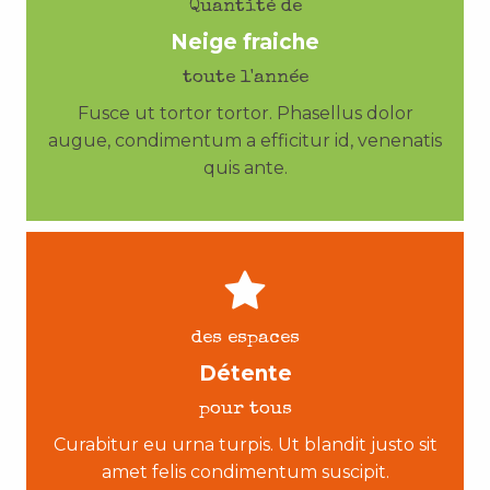
Quantité de
Neige fraiche
toute l'année
Fusce ut tortor tortor. Phasellus dolor
augue, condimentum a efficitur id, venenatis
quis ante.
des espaces
Détente
pour tous
Curabitur eu urna turpis. Ut blandit justo sit
amet felis condimentum suscipit.