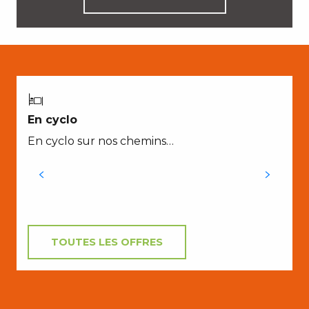
A
En cyclo
En cyclo sur nos chemins…
t
f
TOUTES LES OFFRES