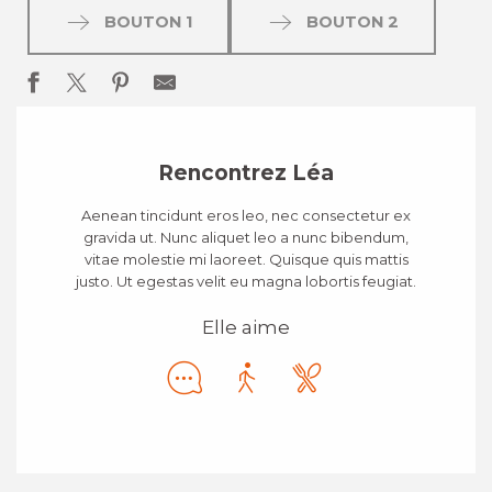
BOUTON 1
BOUTON 2
Rencontrez Léa
Aenean tincidunt eros leo, nec consectetur ex
gravida ut. Nunc aliquet leo a nunc bibendum,
vitae molestie mi laoreet. Quisque quis mattis
justo. Ut egestas velit eu magna lobortis feugiat.
Elle aime