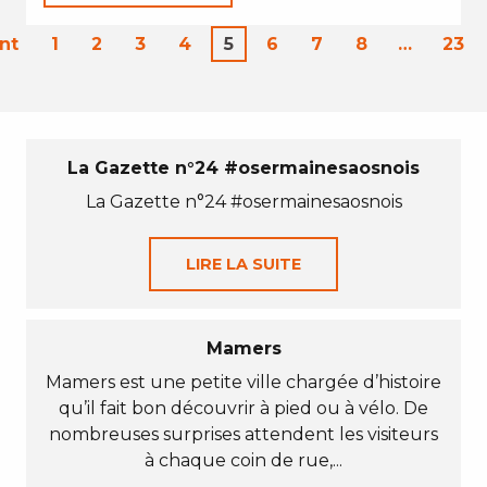
nt
1
2
3
4
5
6
7
8
…
23
La Gazette n°24 #osermainesaosnois
La Gazette n°24 #osermainesaosnois
LIRE LA SUITE
Mamers
Mamers est une petite ville chargée d’histoire
qu’il fait bon découvrir à pied ou à vélo. De
nombreuses surprises attendent les visiteurs
à chaque coin de rue,...