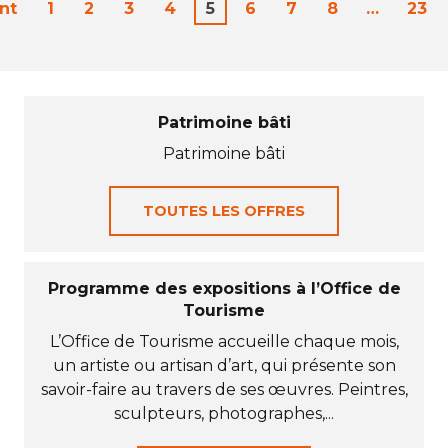
nt
1
2
3
4
5
6
7
8
…
23
Patrimoine bâti
Patrimoine bâti
TOUTES LES OFFRES
Programme des expositions à l’Office de
Tourisme
L’Office de Tourisme accueille chaque mois,
un artiste ou artisan d’art, qui présente son
savoir-faire au travers de ses œuvres. Peintres,
sculpteurs, photographes,...