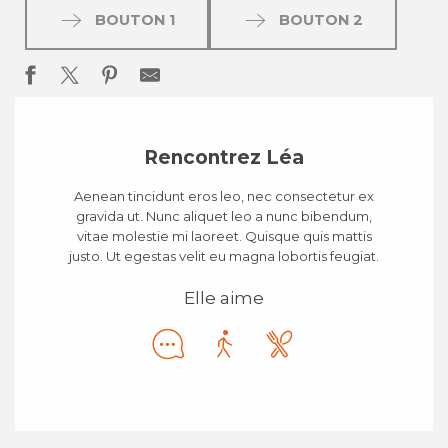
BOUTON 1
BOUTON 2
Rencontrez Léa
Aenean tincidunt eros leo, nec consectetur ex
gravida ut. Nunc aliquet leo a nunc bibendum,
vitae molestie mi laoreet. Quisque quis mattis
justo. Ut egestas velit eu magna lobortis feugiat.
Elle aime