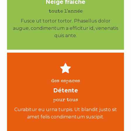
Neige fraiche
toute l'année
Fusce ut tortor tortor. Phasellus dolor
augue, condimentum a efficitur id, venenatis
quis ante.
des espaces
Détente
pour tous
Curabitur eu urna turpis. Ut blandit justo sit
amet felis condimentum suscipit.