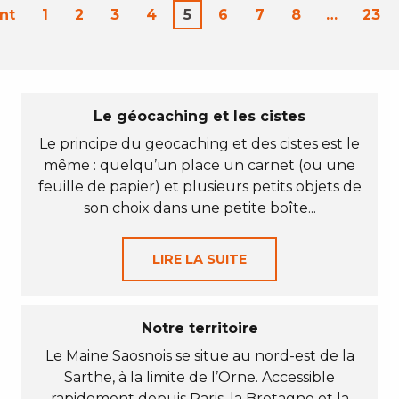
nt
1
2
3
4
5
6
7
8
…
23
Le géocaching et les cistes
Le principe du geocaching et des cistes est le
même : quelqu’un place un carnet (ou une
feuille de papier) et plusieurs petits objets de
son choix dans une petite boîte...
LIRE LA SUITE
Notre territoire
Le Maine Saosnois se situe au nord-est de la
Sarthe, à la limite de l’Orne. Accessible
rapidement depuis Paris, la Bretagne et la