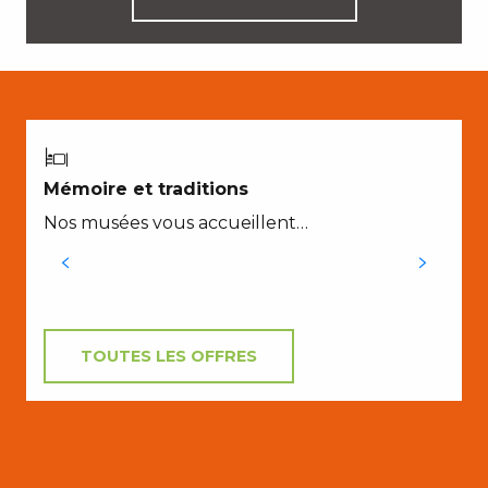
E
Mémoire et traditions
M
Nos musées vous accueillent…
q
à
TOUTES LES OFFRES