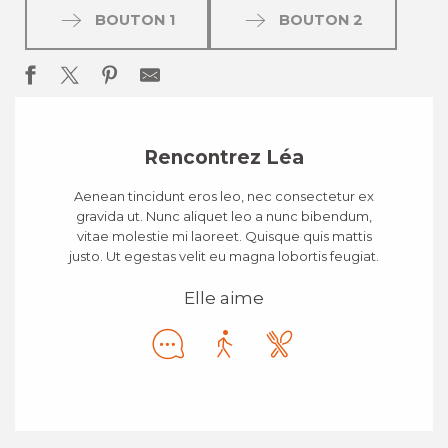
BOUTON 1
BOUTON 2
Rencontrez Léa
Aenean tincidunt eros leo, nec consectetur ex
gravida ut. Nunc aliquet leo a nunc bibendum,
vitae molestie mi laoreet. Quisque quis mattis
justo. Ut egestas velit eu magna lobortis feugiat.
Elle aime