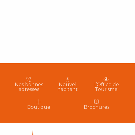
Nos bonnes
Nouvel
L’Office de
adresses
habitant
Tourisme
Boutique
Brochures