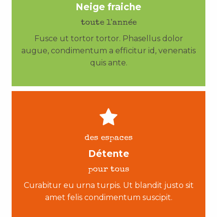
Neige fraiche
toute l'année
Fusce ut tortor tortor. Phasellus dolor
augue, condimentum a efficitur id, venenatis
quis ante.
des espaces
Détente
pour tous
Curabitur eu urna turpis. Ut blandit justo sit
amet felis condimentum suscipit.