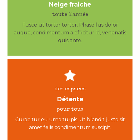
Neige fraiche
toute l'année
Fusce ut tortor tortor. Phasellus dolor
augue, condimentum a efficitur id, venenatis
quis ante.
des espaces
Détente
pour tous
Curabitur eu urna turpis. Ut blandit justo sit
amet felis condimentum suscipit.