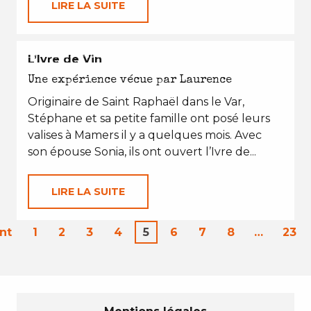
LIRE LA SUITE
EN TOUTES SAISONS
L’Ivre de Vin
Une expérience vécue par Laurence
Originaire de Saint Raphaël dans le Var,
Stéphane et sa petite famille ont posé leurs
valises à Mamers il y a quelques mois. Avec
son épouse Sonia, ils ont ouvert l’Ivre de...
LIRE LA SUITE
nt
1
2
3
4
5
6
7
8
…
23