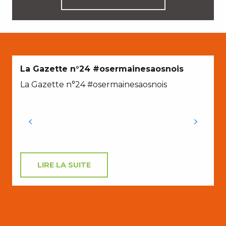
La Gazette n°24 #osermainesaosnois
La Gazette n°24 #osermainesaosnois
P
t
LIRE LA SUITE