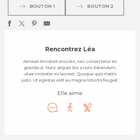
BOUTON 1
BOUTON 2
Rencontrez Léa
Aenean tincidunt eros leo, nec consectetur ex
gravida ut. Nunc aliquet leo a nunc bibendum,
vitae molestie mi laoreet. Quisque quis mattis
justo. Ut egestas velit eu magna lobortis feugiat.
Elle aime