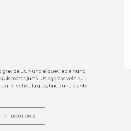
er aux favoris
 gravida ut. Nunc aliquet leo a nunc
uis mattis justo. Ut egestas velit eu
um id vehicula quis, tincidunt id ante.
BOUTON 2