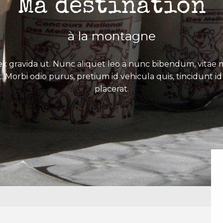
Ma destination
à la montagne
x gravida ut. Nunc aliquet leo a nunc bibendum, vitae mo
. Morbi odio purus, pretium id vehicula quis, tincidunt id 
placerat.