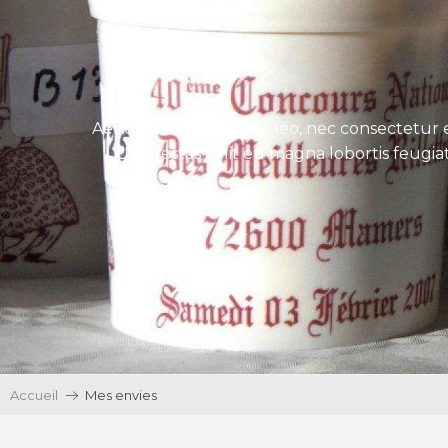
Aenean tincidunt eros leo, nec consectetur e
Ut egestas velit eu magna lobortis feugiat
Accueil
Mes envies