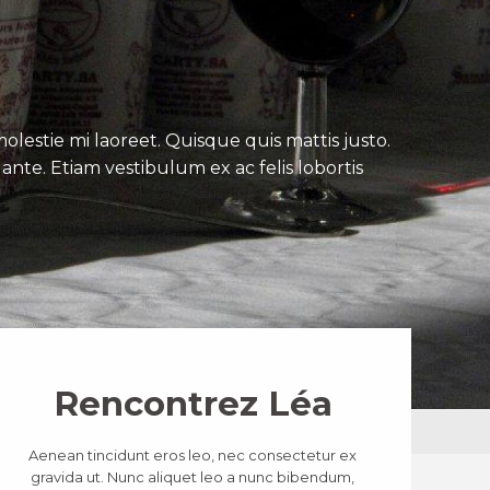
lestie mi laoreet. Quisque quis mattis justo.
ante. Etiam vestibulum ex ac felis lobortis
Rencontrez Léa
Aenean tincidunt eros leo, nec consectetur ex
gravida ut. Nunc aliquet leo a nunc bibendum,