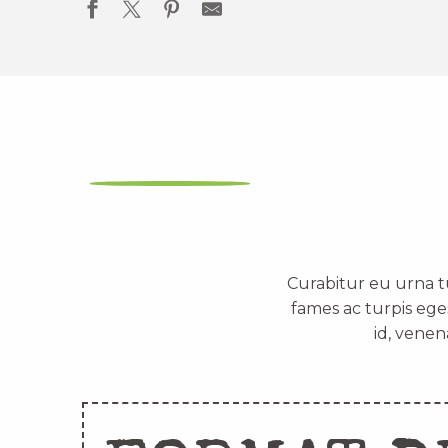
Curabitur eu urna t
fames ac turpis ege
id, venen