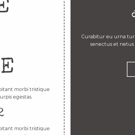
E
Curabitur eu urna turp
senectus et netus 
RE
itant morbi tristique
urpis egestas.
2
itant morbi tristique