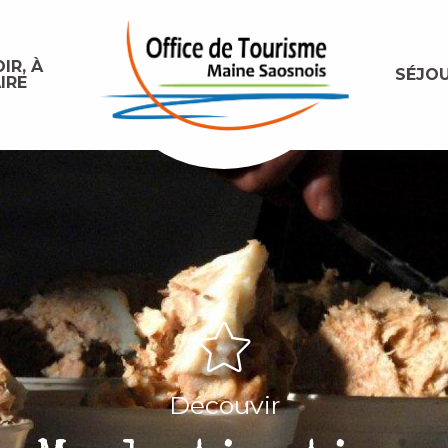
IR, À
SÉJO
IRE
Découvir