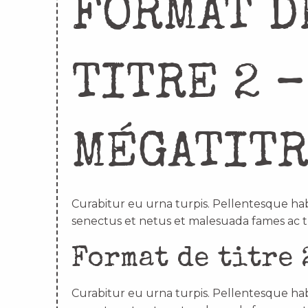
FORMAT D
TITRE 2 –
MÉGATIT
Curabitur eu urna turpis. Pellentesque hab
senectus et netus et malesuada fames ac t
Format de titre 
Curabitur eu urna turpis. Pellentesque hab