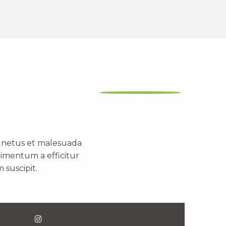
t netus et malesuada
dimentum a efficitur
 suscipit.