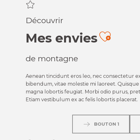
Découvrir
Mes envies
Ajout
de montagne
Aenean tincidunt eros leo, nec consectetur ex
bibendum, vitae molestie mi laoreet. Quisque q
magna lobortis feugiat. Morbi odio purus, preti
Etiam vestibulum ex ac felis lobortis placerat.
BOUTON 1