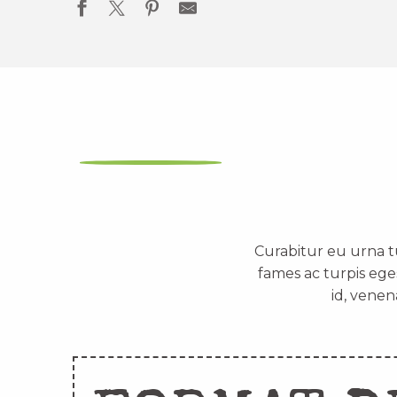
Curabitur eu urna t
fames ac turpis ege
id, venen