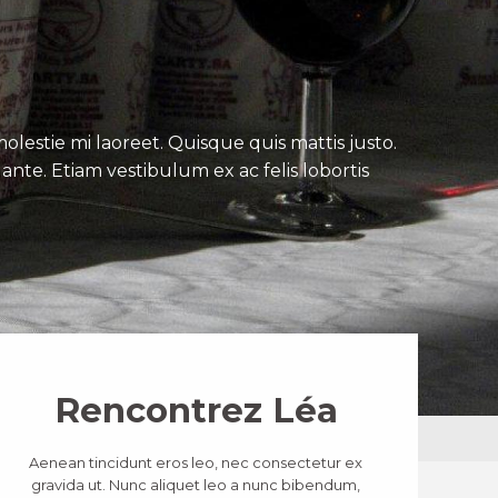
lestie mi laoreet. Quisque quis mattis justo.
ante. Etiam vestibulum ex ac felis lobortis
Rencontrez Léa
Aenean tincidunt eros leo, nec consectetur ex
gravida ut. Nunc aliquet leo a nunc bibendum,