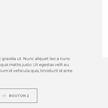
er aux favoris
 gravida ut. Nunc aliquet leo a nunc
uis mattis justo. Ut egestas velit eu
um id vehicula quis, tincidunt id ante.
BOUTON 2