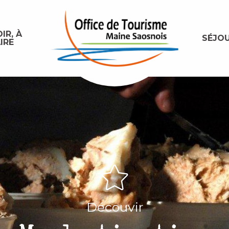
IR, À
SÉJO
IRE
Découvir