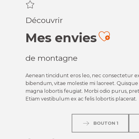
Découvrir
Mes envies
Ajout
de montagne
Aenean tincidunt eros leo, nec consectetur ex
bibendum, vitae molestie mi laoreet. Quisque q
magna lobortis feugiat. Morbi odio purus, preti
Etiam vestibulum ex ac felis lobortis placerat.
BOUTON 1