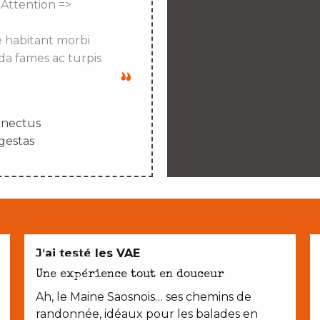
 Attention =>
e habitant morbi
da fames ac turpis
enectus
gestas
EN COUPLE
J’ai testé les VAE
Une expérience tout en douceur
Ah, le Maine Saosnois… ses chemins de
randonnée, idéaux pour les balades en