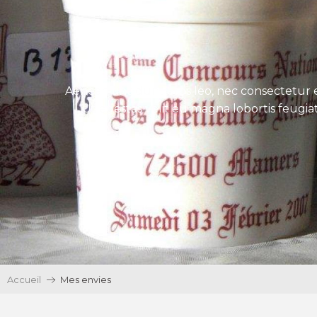
Aenean tincidunt eros leo, nec consectetur e
Ut egestas velit eu magna lobortis feugiat
Accueil
Mes envies