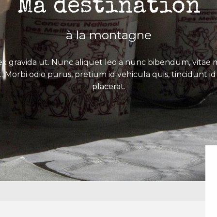
Ma destination
à la montagne
x gravida ut. Nunc aliquet leo a nunc bibendum, vitae mo
. Morbi odio purus, pretium id vehicula quis, tincidunt id 
placerat.