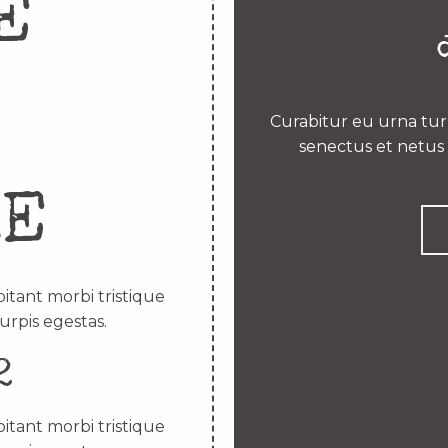
E
Curabitur eu urna turp
senectus et netus 
RE
itant morbi tristique
urpis egestas.
2
itant morbi tristique