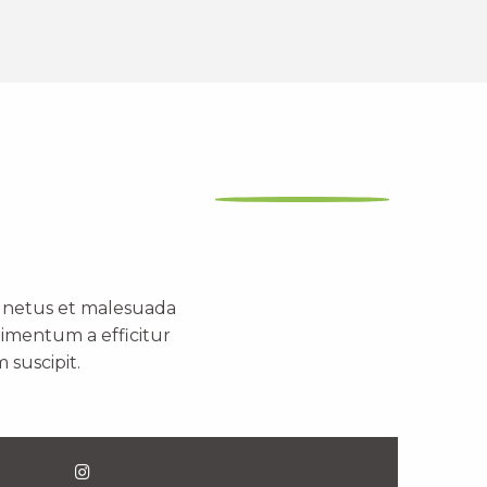
t netus et malesuada
dimentum a efficitur
 suscipit.