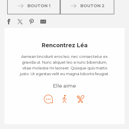
BOUTON 1
BOUTON 2
Rencontrez Léa
Aenean tincidunt eros leo, nec consectetur ex
gravida ut. Nunc aliquet leo a nunc bibendum,
vitae molestie mi laoreet. Quisque quis mattis
justo. Ut egestas velit eu magna lobortis feugiat.
Elle aime