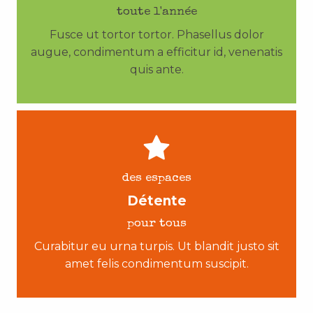
toute l'année
Fusce ut tortor tortor. Phasellus dolor
augue, condimentum a efficitur id, venenatis
quis ante.
des espaces
Détente
pour tous
Curabitur eu urna turpis. Ut blandit justo sit
amet felis condimentum suscipit.