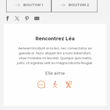
BOUTON 1
BOUTON 2
Rencontrez Léa
Aenean tincidunt eros leo, nec consectetur ex
gravida ut. Nunc aliquet leo a nunc bibendum,
vitae molestie mi laoreet. Quisque quis mattis
justo. Ut egestas velit eu magna lobortis feugiat.
Elle aime