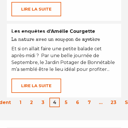
LIRE LA SUITE
EN TOUTES SAISONS
Les enquêtes d’Amélie Courgette
La nature avec un soupçon de mystère
Et si on allait faire une petite balade cet
après-midi ? Par une belle journée de
Septembre, le Jardin Potager de Bonnétable
m’a semblé être le lieu idéal pour profiter...
LIRE LA SUITE
dent
1
2
3
4
5
6
7
…
23
S