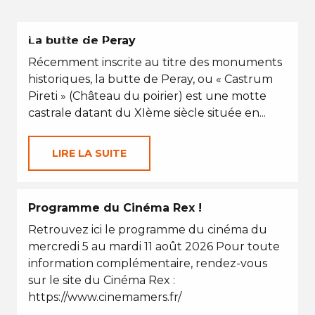
VACANCES D'ÉTÉ
La butte de Peray
Récemment inscrite au titre des monuments
historiques, la butte de Peray, ou « Castrum
Pireti » (Château du poirier) est une motte
castrale datant du XIème siècle située en...
LIRE LA SUITE
Programme du Cinéma Rex !
Retrouvez ici le programme du cinéma du
mercredi 5 au mardi 11 août 2026 Pour toute
information complémentaire, rendez-vous
sur le site du Cinéma Rex :
https://www.cinemamers.fr/