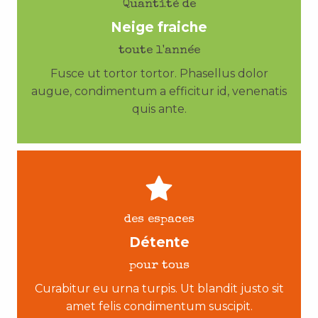
Quantité de
Neige fraiche
toute l'année
Fusce ut tortor tortor. Phasellus dolor
augue, condimentum a efficitur id, venenatis
quis ante.
des espaces
Détente
pour tous
Curabitur eu urna turpis. Ut blandit justo sit
amet felis condimentum suscipit.