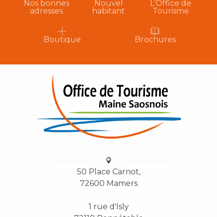
Nos bonnes
Nouvel
L’Office de
adresses
habitant
Tourisme
Boutique
Brochures
50 Place Carnot,
72600 Mamers
1 rue d'Isly