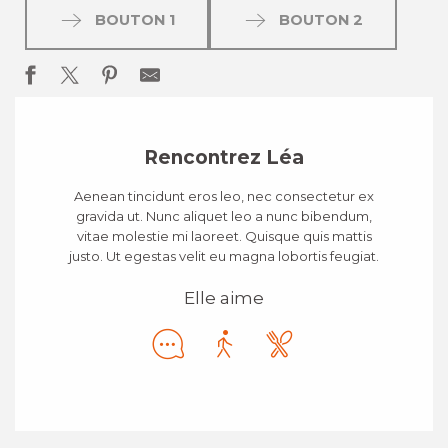
BOUTON 1
BOUTON 2
Rencontrez Léa
Aenean tincidunt eros leo, nec consectetur ex
gravida ut. Nunc aliquet leo a nunc bibendum,
vitae molestie mi laoreet. Quisque quis mattis
justo. Ut egestas velit eu magna lobortis feugiat.
Elle aime