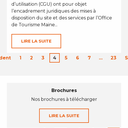
d’utilisation (CGU) ont pour objet
l’encadrement juridiques des mises à
disposition du site et des services par l’Office
de Tourisme Maine...
LIRE LA SUITE
dent
1
2
3
4
5
6
7
…
23
S
Brochures
Nos brochures à télécharger
LIRE LA SUITE