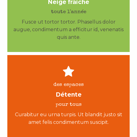
Neige fraiche
toute l'année
Fusce ut tortor tortor. Phasellus dolor
augue, condimentum a efficitur id, venenatis
quis ante.
des espaces
Détente
pour tous
Curabitur eu urna turpis. Ut blandit justo sit
amet felis condimentum suscipit.