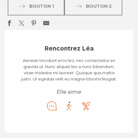
BOUTON 1
BOUTON 2
Rencontrez Léa
Aenean tincidunt eros leo, nec consectetur ex
gravida ut. Nunc aliquet leo a nunc bibendum,
vitae molestie mi laoreet. Quisque quis mattis
justo. Ut egestas velit eu magna lobortis feugiat.
Elle aime