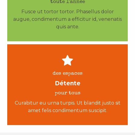
toute l'année
Fusce ut tortor tortor. Phasellus dolor
augue, condimentum a efficitur id, venenatis
quis ante.
des espaces
Détente
pour tous
Curabitur eu urna turpis. Ut blandit justo sit
amet felis condimentum suscipit.