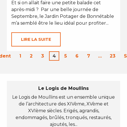
Et si on allait faire une petite balade cet
après-midi ? Par une belle journée de
Septembre, le Jardin Potager de Bonnétable
m’a semblé être le lieu idéal pour profiter...
LIRE LA SUITE
dent
1
2
3
4
5
6
7
…
23
S
Le Logis de Moullins
Le Logis de Moullins est un ensemble unique
de l’architecture des XIVème, XVème et
XVIème siècles. Erigés, agrandis,
endommagés, brûlés, tronqués, restaurés,
ajoutés, les...